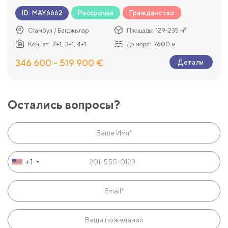
Рассрочка
Гражданство
ID
:
MAY6662
Стамбул / Багджылар
Площадь:
129-235 м²
Комнат:
2+1, 3+1, 4+1
До моря:
7600 м
346 600 - 519 900 €
Детали
Остались вопросы?
+1