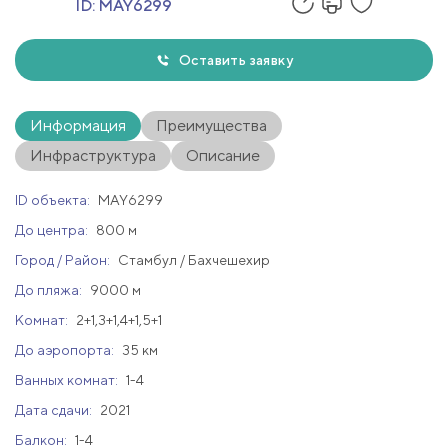
ID:
MAY6299
Оставить заявку
Информация
Преимущества
Инфраструктура
Описание
ID объекта:
MAY6299
До центра:
800 м
Город / Район:
Стамбул / Бахчешехир
До пляжа:
9000 м
Комнат:
2+1,3+1,4+1,5+1
До аэропорта:
35 км
Ванных комнат:
1-4
Дата сдачи:
2021
Балкон:
1-4