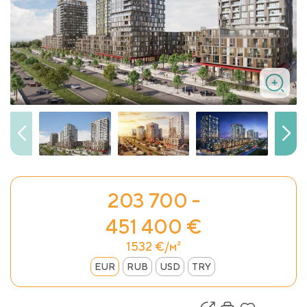
203 700 -
451 400 €
1532 €/м²
EUR
RUB
USD
TRY