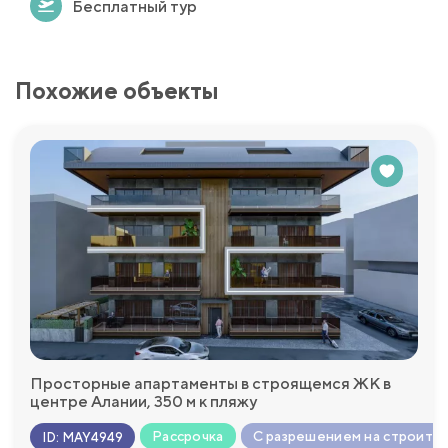
Бесплатный тур
Похожие объекты
Просторные апартаменты в строящемся ЖК в
центре Алании, 350 м к пляжу
Рассрочка
С разрешением на строите
ID
:
MAY4949