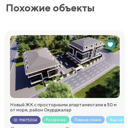
Похожие объекты
Мы будем рады ответить на любые дополнительные во
более подробную информацию!
Новый ЖК с просторными апартаментами в 50 м
от моря, район Окурджалар
Рассрочка
Первая линия
Вид на м
ID
:
MAY5004