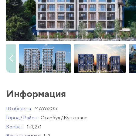
Информация
ID объекта:
MAY6305
Город / Район:
Стамбул / Кягытхане
Комнат:
1+1,2+1
Ванных комнат:
1-2