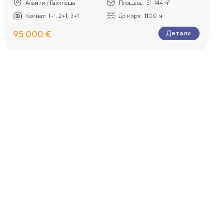
Алания / Газипаша
Площадь:
51-144 м²
Комнат:
1+1, 2+1, 3+1
До моря:
1100 м
95 000 €
Детали