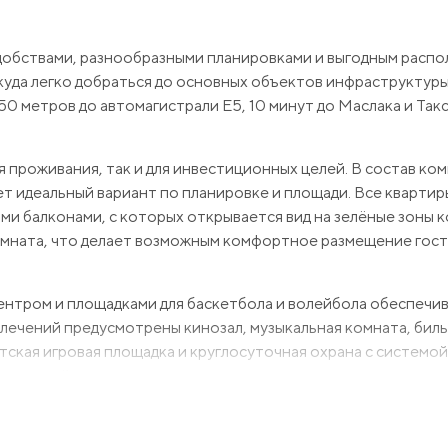
добствами, разнообразными планировками и выгодным расп
куда легко добраться до основных объектов инфраструктуры
50 метров до автомагистрали Е5, 10 минут до Маслака и Такс
я проживания, так и для инвестиционных целей. В состав ко
дет идеальный вариант по планировке и площади. Все кварти
и балконами, с которых открывается вид на зелёные зоны к
омната, что делает возможным комфортное размещение гост
ентром и площадками для баскетбола и волейбола обеспечив
влечений предусмотрены кинозал, музыкальная комната, биль
етская игровая площадка и круглосуточная охрана с системой
для всей семьи.
 комфорта, безопасности и удобного расположения для дин