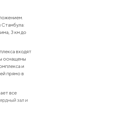
оложением.
 Стамбула:
има, 3 км до
мплекса входят
ры оснащены
омплекса и
ей прямо в
ает все
ярдный зал и
амичной жизни