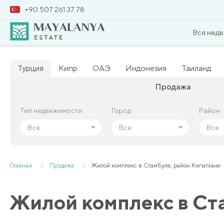
+90 507 261 37 78
Вся нед
Турция
Кипр
ОАЭ
Индонезия
Таиланд
Продажа
Тип недвижимости
Тип недвижимости
Город
Город
Район
Район
Все
Все
Все
Все
Все
Все
Главная
Продажа
Жилой комплекс в Стамбуле, район Кягытхане
Жилой комплекс в Ст