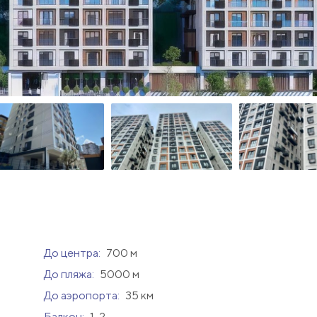
До центра:
700 м
До пляжа:
5000 м
До аэропорта:
35 км
Балкон:
1-2