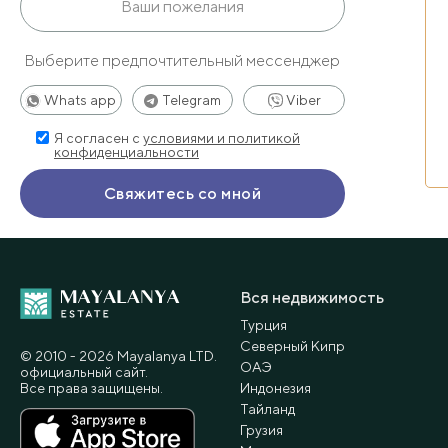
Выберите предпочтительный мессенджер
Whats app
Telegram
Viber
Я согласен с
условиями и политикой
конфиденциальности
Вся недвижимость
Турция
Северный Кипр
© 2010 - 2026 Мayalanya LTD.
ОАЭ
официальный сайт.
Все права защищены.
Индонезия
Тайланд
Грузия