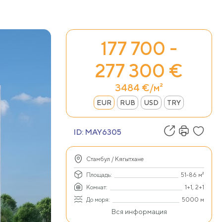
177 700 -
277 300 €
3484 €/м²
EUR
RUB
USD
TRY
ID:
MAY6305
Стамбул / Кягытхане
Площадь:
51-86 м²
Комнат:
1+1, 2+1
До моря:
5000 м
Вся информация