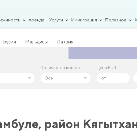
вижимость
Аренда
Услуги
Иммиграция
Полезное
Грузия
Мальдивы
Латвия
Количество комнат
Количество комнат
Цена EUR
Цена EUR
Все
Все
амбуле, район Кягытха