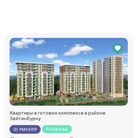
просы, которые у Вас возникнут и с удовольствием пр
Квартиры в готовом комплексе в районе
Зейтинбурну
оре
Рассрочка
ID
:
MAY6919