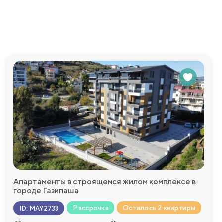
едоставим
Апартаменты в строящемся жилом комплексе в
городе Газипаша
Рассрочка
Осталось 2 квартиры
ID
:
MAY2733