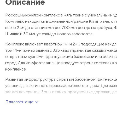
Описание
Роскошный жилой комплекс в Кягытхане с уникальными у
Комплекс находится в оживленном районе Кягытхане, от
всего 2 км до станции метро, 700 метров до метробуса, 4
Шишли и 30 минут езды до нового аэропорта.
Комплекс включает квартиры 1+1 и 2+1, подходящие как дл
три 14-этажных здания с 335 квартирами, где каждый най
открытыми кухнями, французскими балконами или обычным
город. Для комфорта жильцов предусмотрена гостевая к
комплексе.
Развитая инфраструктура с крытым бассейном, фитнес-ц
условия для активного и расслабляющего отдыха. Для раз
зал для вечеринок. Зоны отдыха, прогулочные дорожки, д
видеонаблюдения делают комплекс безопасным и удобным 
Показать еще
Жилой комплекс в Кягытхане — это идеальное сочетание
в Стамбуле.