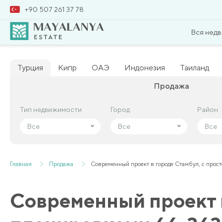
+90 507 261 37 78
Вся нед
Турция
Кипр
ОАЭ
Индонезия
Таиланд
Продажа
Тип недвижимости
Тип недвижимости
Город
Город
Район
Район
Все
Все
Все
Все
Все
Все
Главная
Продажа
Современный проект в городе Стамбул, с про
Современный проект 