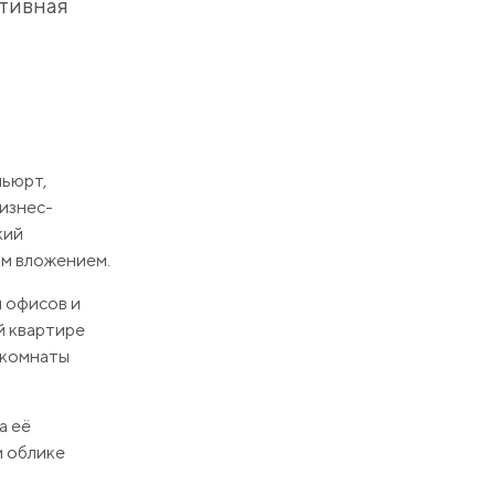
тивная
ньюрт,
бизнес-
кий
ым вложением.
 офисов и
ой квартире
 комнаты
а её
м облике