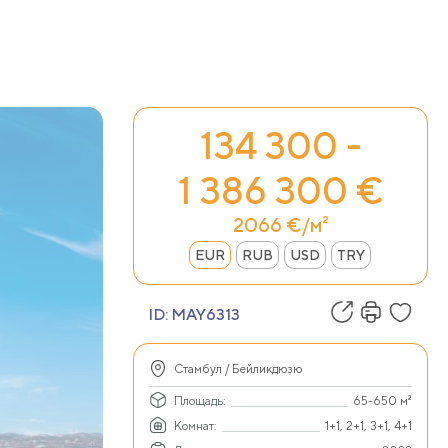
134 300 -
1 386 300 €
2066 €/м²
EUR
RUB
USD
TRY
ID:
MAY6313
Стамбул / Бейликдюзю
Площадь:
65-650 м²
Комнат:
1+1, 2+1, 3+1, 4+1