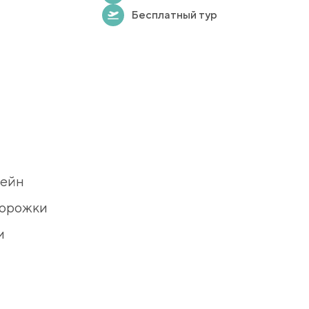
Бесплатный тур
сейн
дорожки
м