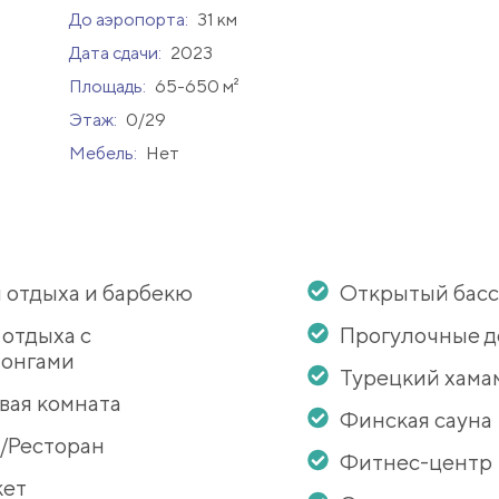
До аэропорта:
31 км
Дата сдачи:
2023
Площадь:
65-650 м²
Этаж:
0/29
Мебель:
Нет
 отдыха и барбекю
Открытый бас
 отдыха с
Прогулочные 
онгами
Турецкий хама
вая комната
Финская сауна
/Ресторан
Фитнес-центр
кет