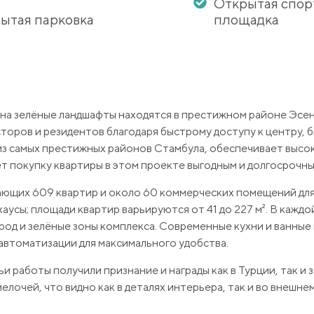
Открытая спор
ытая парковка
площадка
на зелёные ландшафты находятся в престижном районе Эсе
торов и резидентов благодаря быстрому доступу к центру, 
 из самых престижных районов Стамбула, обеспечивает высо
т покупку квартиры в этом проекте выгодным и долгосрочн
ающих 609 квартир и около 60 коммерческих помещений для
хаусы; площади квартир варьируются от 41 до 227 м². В кажд
ород и зелёные зоны комплекса. Современные кухни и ванные
втоматизации для максимального удобства.
 работы получили признание и награды как в Турции, так и з
лочей, что видно как в деталях интерьера, так и во внешне