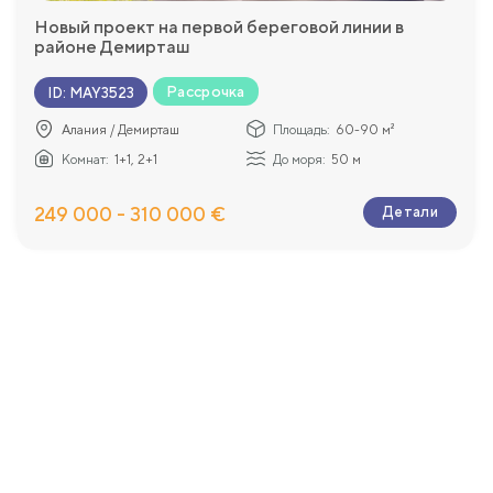
Новый проект на первой береговой линии в
районе Демирташ
Рассрочка
ID
:
MAY3523
Алания / Демирташ
Площадь:
60-90 м²
Комнат:
1+1, 2+1
До моря:
50 м
249 000 - 310 000 €
Детали