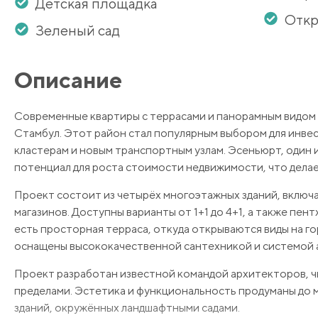
Детская площадка
Откр
Зеленый сад
Описание
Современные квартиры с террасами и панорамным видом 
Стамбул. Этот район стал популярным выбором для инвес
кластерам и новым транспортным узлам. Эсеньюрт, один
потенциал для роста стоимости недвижимости, что делае
Проект состоит из четырёх многоэтажных зданий, включ
магазинов. Доступны варианты от 1+1 до 4+1, а также пент
есть просторная терраса, откуда открываются виды на г
оснащены высококачественной сантехникой и системой а
Проект разработан известной командой архитекторов, чьи
пределами. Эстетика и функциональность продуманы до ме
зданий, окружённых ландшафтными садами.