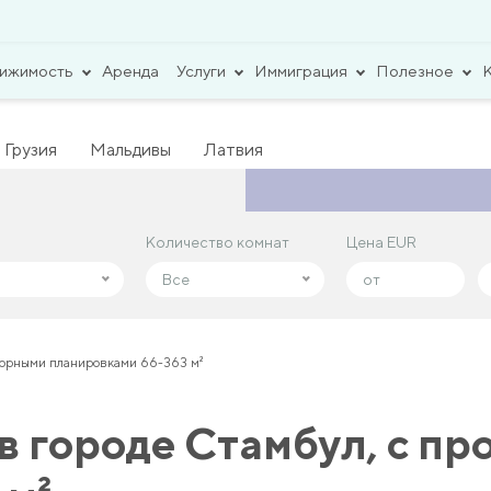
вижимость
Аренда
Услуги
Иммиграция
Полезное
Грузия
Мальдивы
Латвия
Количество комнат
Количество комнат
Цена EUR
Цена EUR
Все
Все
сторными планировками 66-363 м²
в городе Стамбул, с п