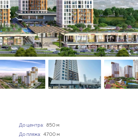
До центра:
850 м
До пляжа:
4700 м