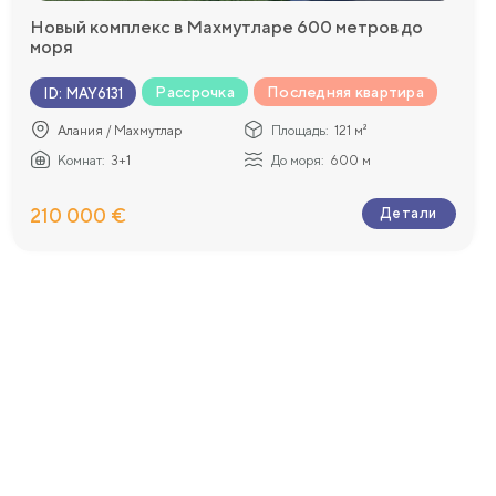
Новый комплекс в Махмутларе 600 метров до
моря
Рассрочка
Последняя квартира
ID
:
MAY6131
Алания / Махмутлар
Площадь:
121 м²
Комнат:
3+1
До моря:
600 м
210 000 €
Детали