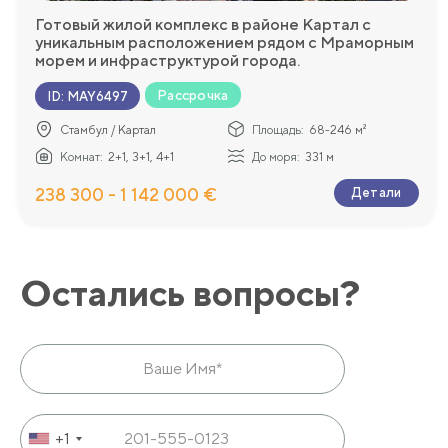
Готовый жилой комплекс в районе Картал с
уникальным расположением рядом с Мраморным
морем и инфраструктурой города.
Рассрочка
ID
:
MAY6497
Стамбул / Картал
Площадь:
68-246 м²
Комнат:
2+1, 3+1, 4+1
До моря:
331 м
238 300 - 1 142 000 €
Детали
Остались вопросы?
+1