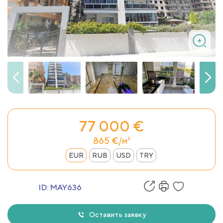
77 000 €
865 €/м²
EUR
RUB
USD
TRY
ID:
MAY636
Оставить заявку