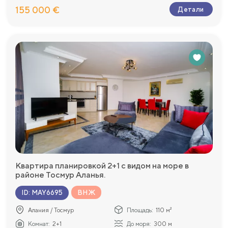
155 000 €
Детали
Квартира планировкой 2+1 с видом на море в
районе Тосмур Аланья.
ВНЖ
ID
:
MAY6695
Алания / Тосмур
Площадь:
110 м²
Комнат:
2+1
До моря:
300 м