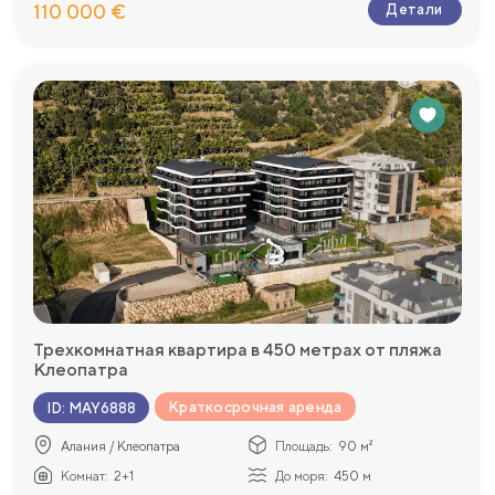
110 000 €
Детали
Трехкомнатная квартира в 450 метрах от пляжа
Клеопатра
Краткосрочная аренда
ID
:
MAY6888
Алания / Клеопатра
Площадь:
90 м²
Комнат:
2+1
До моря:
450 м