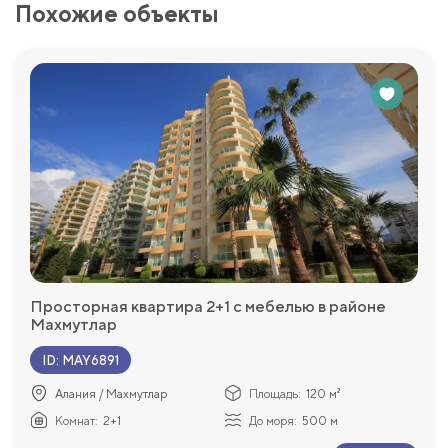
Похожие объекты
Просторная квартира 2+1 с мебелью в районе
Махмутлар
ID
:
MAY6891
Алания / Махмутлар
Площадь:
120 м²
Комнат:
2+1
До моря:
500 м