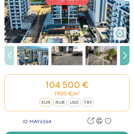
104 500 €
1900 €/м²
EUR
RUB
USD
TRY
ID:
MAY6364