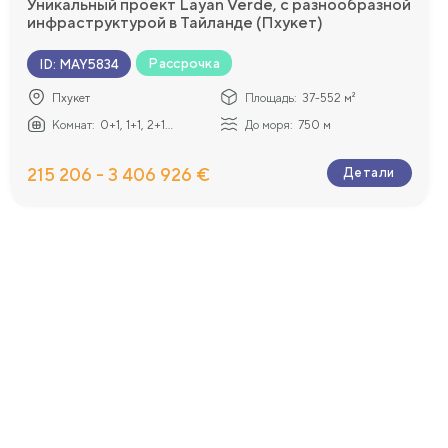
Уникальный проект Layan Verde, с разнообразной
инфраструктурой в Тайланде (Пхукет)
Рассрочка
ID
:
MAY5834
Пхукет
Площадь:
37-552 м²
Комнат:
0+1, 1+1, 2+1...
До моря:
750 м
215 206 - 3 406 926 €
Детали