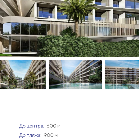
До центра:
600 м
До пляжа:
900 м