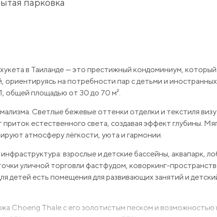
ытая парковка
Пхукета в Таиланде — это престижный кондоминиум, который
, ориентируясь на потребности пар с детьми и иностранных
, общей площадью от 30 до 70 м².
мализма. Светлые бежевые оттенки отделки и текстиля виз
 приток естественного света, создавая эффект глубины. Мяг
мируют атмосферу лёгкости, уюта и гармонии.
нфраструктура: взрослые и детские бассейны, аквапарк, ло
, точки уличной торговли фастфудом, коворкинг-пространств
Для детей есть помещения для развивающих занятий и детский
яжа Choeng Thale с его золотистым песком и возможностью 