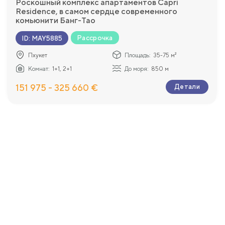
Роскошный комплекс апартаментов Capri
Residence, в самом сердце современного
комьюнити Банг-Тао
Рассрочка
ID
:
MAY5885
Пхукет
Площадь:
35-75 м²
Комнат:
1+1, 2+1
До моря:
850 м
151 975 - 325 660 €
Детали