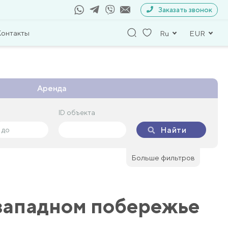
Заказать звонок
Контакты
Ru
EUR
Аренда
ID объекта
ID объекта
Найти
Найти
Больше фильтров
 западном побережье