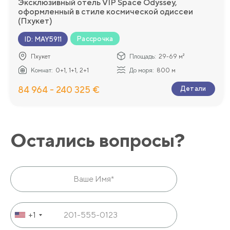
Эксклюзивный отель VIP Space Odyssey,
оформленный в стиле космической одиссеи
(Пхукет)
Рассрочка
ID
:
MAY5911
Пхукет
Площадь:
29-69 м²
Комнат:
0+1, 1+1, 2+1
До моря:
800 м
84 964 - 240 325 €
Детали
Остались вопросы?
+1