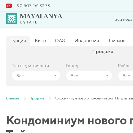
+90 507 261 37 78
Вся нед
Турция
Кипр
ОАЭ
Индонезия
Таиланд
Продажа
Тип недвижимости
Тип недвижимости
Город
Город
Район
Район
Все
Все
Все
Все
Все
Все
Главная
Продажа
Кондоминиум нового поколения Sun Hills, на з
Кондоминиум нового п