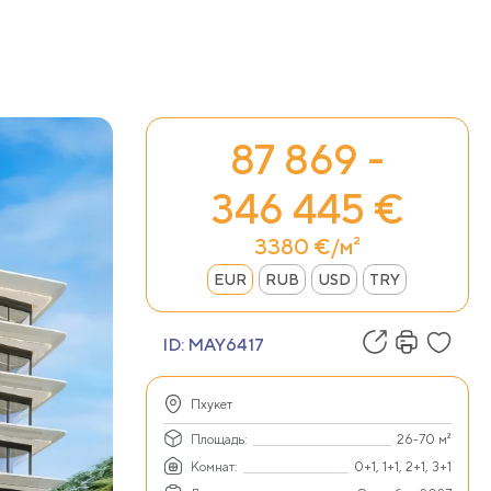
87 869 -
346 445 €
3380 €/м²
EUR
RUB
USD
TRY
ID:
MAY6417
Пхукет
Площадь:
26-70 м²
Комнат:
0+1, 1+1, 2+1, 3+1