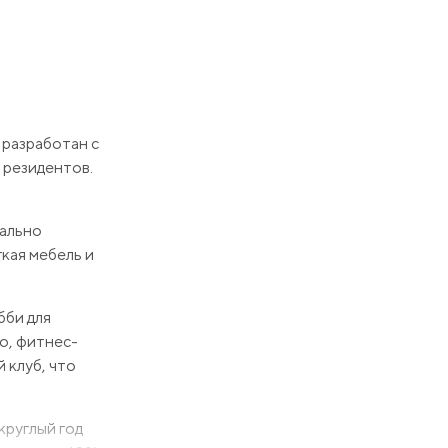
 разработан с
 резидентов.
уально
кая мебель и
бби для
о, фитнес-
 клуб, что
круглый год