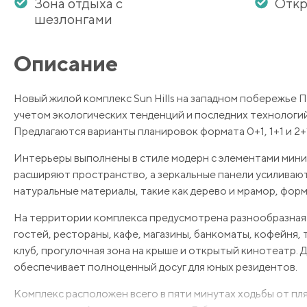
Зона отдыха с
Откр
шезлонгами
Описание
Новый жилой комплекс Sun Hills на западном побережье 
учетом экологических тенденций и последних технологий
Предлагаются варианты планировок формата 0+1, 1+1 и 2+1
Интерьеры выполнены в стиле модерн с элементами мини
расширяют пространство, а зеркальные панели усиливают
натуральные материалы, такие как дерево и мрамор, фор
На территории комплекса предусмотрена разнообразная и
гостей, рестораны, кафе, магазины, банкоматы, кофейня
клуб, прогулочная зона на крыше и открытый кинотеатр. 
обеспечивает полноценный досуг для юных резидентов.
Комплекс расположен всего в пяти минутах ходьбы от пл