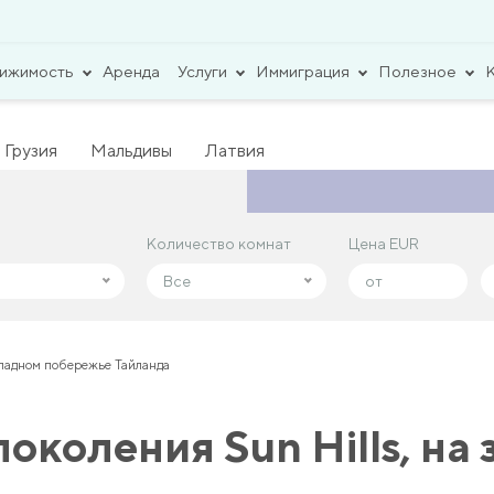
вижимость
Аренда
Услуги
Иммиграция
Полезное
Грузия
Мальдивы
Латвия
Количество комнат
Количество комнат
Цена EUR
Цена EUR
Все
Все
ападном побережье Тайланда
околения Sun Hills, на