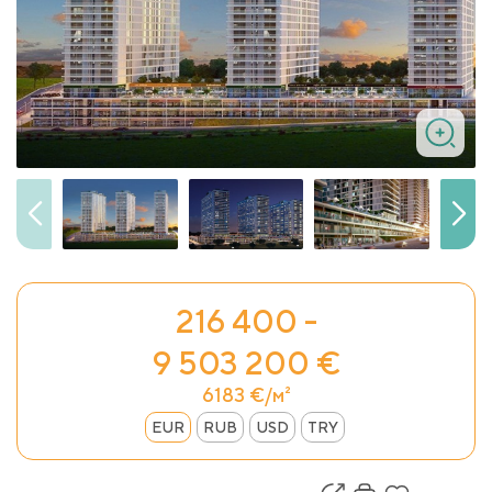
216 400 -
9 503 200 €
6183 €/м²
EUR
RUB
USD
TRY