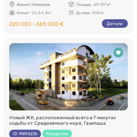
Алания / Клеопатра
Площадь:
60-197 м²
Комнат:
1+1, 2+1, 4+1
До моря:
500 м
220 000 - 665 000 €
Детали
Новый ЖК, расположенный всего в 7 минутах
ходьбы от Средиземного моря, Газипаша
Рассрочка
ID
:
MAY6236