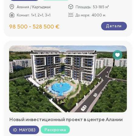
Алания / Каргыджак
Площадь:
53-185 м²
Комнат:
1+1, 2+1, 3+1
До моря:
4000 м
98 500 - 528 500 €
Детали
Новый инвестиционный проект в центре Алании
Рассрочка
ID
:
MAY1383