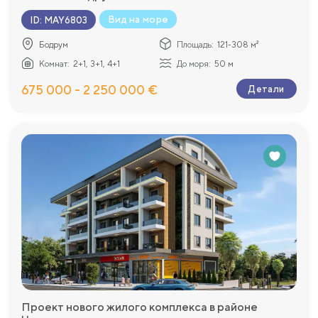
Вид на море
ID
:
MAY6803
Бодрум
Площадь:
121-308 м²
Комнат:
2+1, 3+1, 4+1
До моря:
50 м
675 000 - 2 250 000 €
Детали
Проект нового жилого комплекса в районе