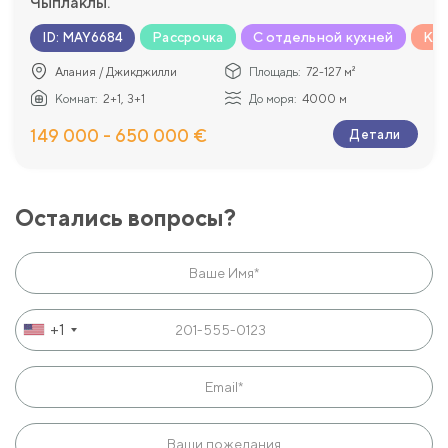
Чыплаклы.
Рассрочка
С отдельной кухней
Ком
ID
:
MAY6684
Алания / Джикджилли
Площадь:
72-127 м²
Комнат:
2+1, 3+1
До моря:
4000 м
149 000 - 650 000 €
Детали
Остались вопросы?
+1