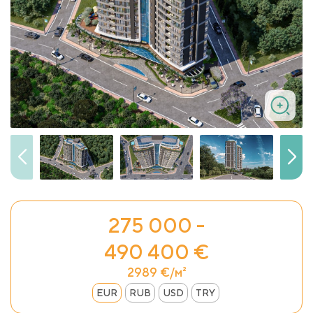
275 000 -
490 400 €
2989 €/м²
EUR
RUB
USD
TRY