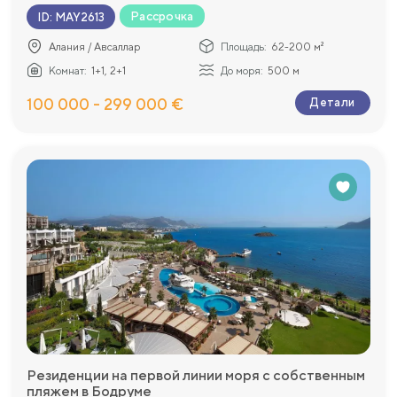
Рассрочка
ID
:
MAY2613
Алания / Авсаллар
Площадь:
62-200 м²
Комнат:
1+1, 2+1
До моря:
500 м
100 000 - 299 000 €
Детали
Резиденции на первой линии моря с собственным
пляжем в Бодруме