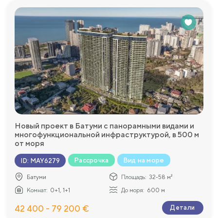
Новый проект в Батуми с панорамными видами и
многофункциональной инфраструктурой, в 500 м
от моря
Рассрочка
Вид на море
ID
:
MAY6279
Батуми
Площадь:
32-58 м²
Комнат:
0+1, 1+1
До моря:
600 м
42 400 - 79 200 €
Детали