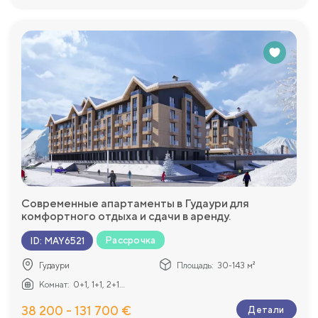
Современные апартаменты в Гудаури для
комфортного отдыха и сдачи в аренду.
Рассрочка
ID
:
MAY6521
Гудаури
Площадь:
30-143 м²
Комнат:
0+1, 1+1, 2+1...
38 200 - 131 700 €
Детали