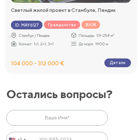
Светлый жилой проект в Стамбуле, Пендик
Гражданство
ВНЖ
ID
:
MAY6127
Стамбул / Пендик
Площадь:
59-254 м²
Комнат:
1+1, 2+1, 3+1
До моря:
1900 м
104 000 - 312 000 €
Детали
Остались вопросы?
+1