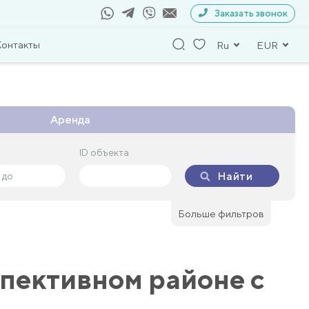
Заказать звонок
Контакты
Ru
EUR
Аренда
ID объекта
ID объекта
Найти
Найти
Больше фильтров
пективном районе с