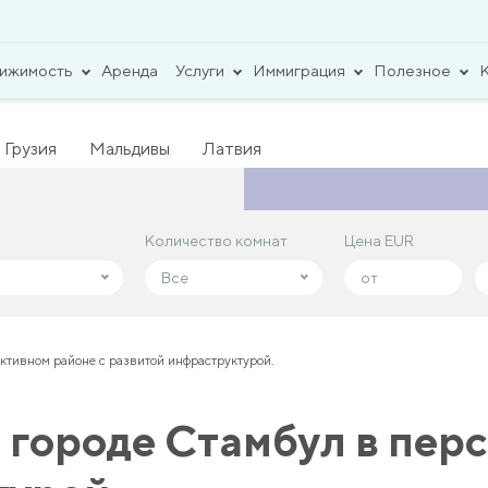
вижимость
Аренда
Услуги
Иммиграция
Полезное
Грузия
Мальдивы
Латвия
Количество комнат
Количество комнат
Цена EUR
Цена EUR
Все
Все
ктивном районе с развитой инфраструктурой.
городе Стамбул в перс