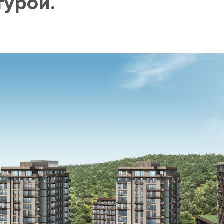
турой.