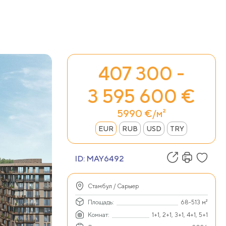
407 300 -
3 595 600 €
5990 €/м²
EUR
RUB
USD
TRY
ID:
MAY6492
Стамбул / Сарыер
Площадь:
68-513 м²
Комнат:
1+1, 2+1, 3+1, 4+1, 5+1