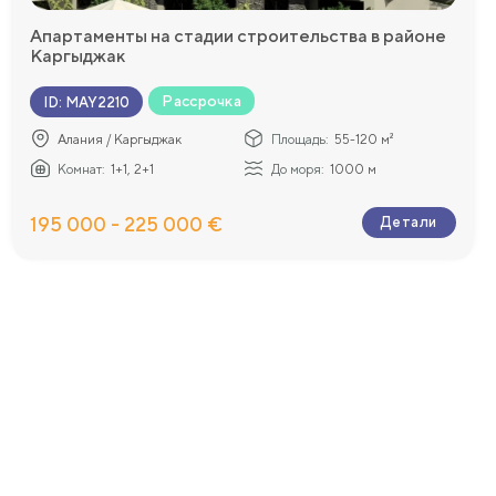
Апартаменты на стадии строительства в районе
Каргыджак
Рассрочка
ID
:
MAY2210
Алания / Каргыджак
Площадь:
55-120 м²
Комнат:
1+1, 2+1
До моря:
1000 м
195 000 - 225 000 €
Детали