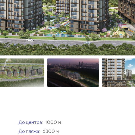
До центра:
1000 м
До пляжа:
6300 м