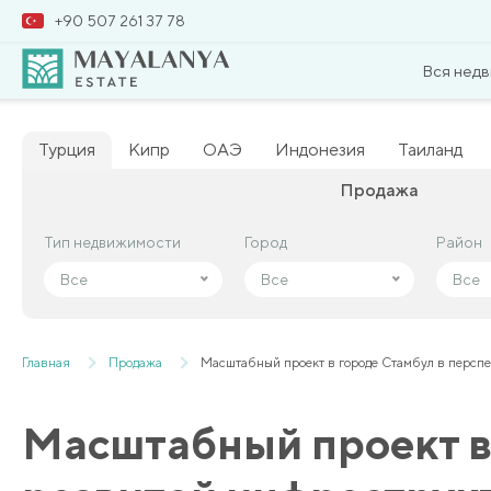
+90 507 261 37 78
Вся нед
Турция
Кипр
ОАЭ
Индонезия
Таиланд
Продажа
Тип недвижимости
Тип недвижимости
Город
Город
Район
Район
Все
Все
Все
Все
Все
Все
Главная
Продажа
Масштабный проект в городе Стамбул в перспе
Масштабный проект в 