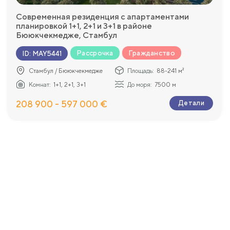
Современная резиденция с апартаментами
планировкой 1+1, 2+1 и 3+1 в районе
Бююкчекмедже, Стамбул
Рассрочка
Гражданство
ID
:
MAY5441
Стамбул / Бююкчекмедже
Площадь:
88-241 м²
Комнат:
1+1, 2+1, 3+1
До моря:
7500 м
208 900 - 597 000 €
Детали