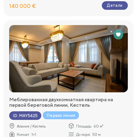
140 000 €
Детали
Меблированная двухкомнатная квартира на
первой береговой линии, Кестель
Первая линия
ID
:
MAY5425
Алания / Кестель
Площадь:
60 м²
Комнат:
1+1
До моря:
50 м