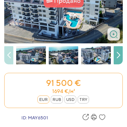
Продано
91 500 €
1694 €/м²
EUR
RUB
USD
TRY
ID:
MAY6501