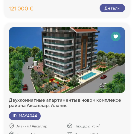
121 000 €
Детали
Двухкомнатные апартаменты в новом комплексе
района Авсаллар, Алания
ID
:
MAY4044
Алания / Авсаллар
Площадь:
75 м²