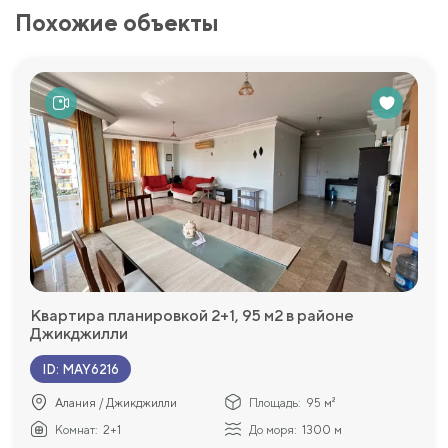
Похожие объекты
Квартира планировкой 2+1, 95 м2 в районе
Джикджилли
ID
:
MAY6216
Алания / Джикджилли
Площадь:
95 м²
Комнат:
2+1
До моря:
1300 м