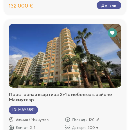
132 000 €
Детали
Просторная квартира 2+1 с мебелью в районе
Махмутлар
ID
:
MAY6891
Алания / Махмутлар
Площадь:
120 м²
Комнат:
2+1
До моря:
500 м