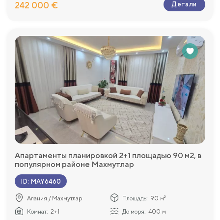
242 000 €
Детали
Апартаменты планировкой 2+1 площадью 90 м2, в
популярном районе Махмутлар
ID
:
MAY6460
Алания / Махмутлар
Площадь:
90 м²
Комнат:
2+1
До моря:
400 м