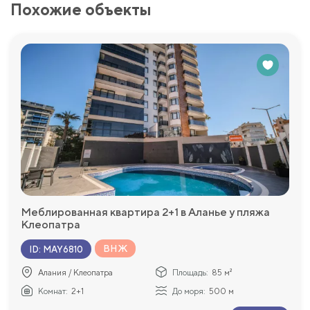
Похожие объекты
Меблированная квартира 2+1 в Аланье у пляжа
Клеопатра
ВНЖ
ID
:
MAY6810
Алания / Клеопатра
Площадь:
85 м²
Комнат:
2+1
До моря:
500 м