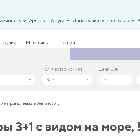
вижимость
Аренда
Услуги
Иммиграция
Полезное
Грузия
Мальдивы
Латвия
Количество комнат
Количество комнат
Цена EUR
Цена EUR
Все
Все
50 метров до пляжа в Зейтинбурну.
 3+1 с видом на море,