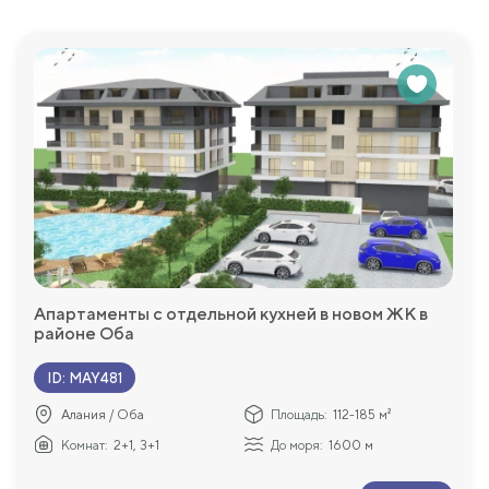
Апартаменты с отдельной кухней в новом ЖК в
районе Оба
ID
:
MAY481
Алания / Оба
Площадь:
112-185 м²
Комнат:
2+1, 3+1
До моря:
1600 м