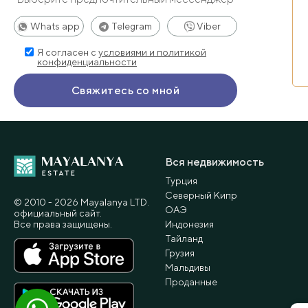
Whats app
Telegram
Viber
Я согласен с
условиями и политикой
конфиденциальности
Вся недвижимость
Турция
Северный Кипр
© 2010 - 2026 Мayalanya LTD.
ОАЭ
официальный сайт.
Все права защищены.
Индонезия
Тайланд
Грузия
Мальдивы
Проданные