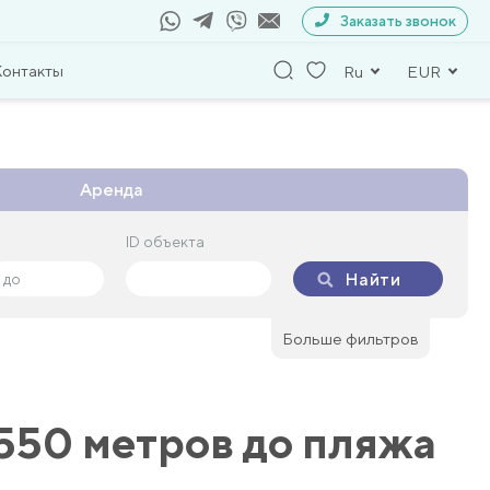
Заказать звонок
Контакты
Ru
EUR
Аренда
ID объекта
ID объекта
Найти
Найти
Больше фильтров
 550 метров до пляжа