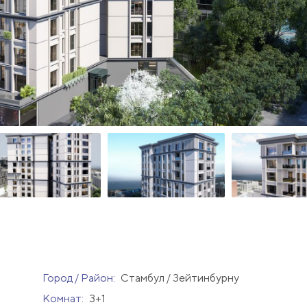
Город / Район:
Стамбул / Зейтинбурну
Комнат:
3+1