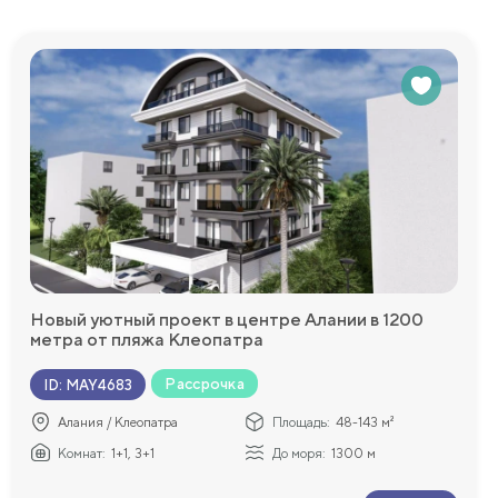
Новый уютный проект в центре Алании в 1200
метра от пляжа Клеопатра
Рассрочка
ID
:
MAY4683
Алания / Клеопатра
Площадь:
48-143 м²
Комнат:
1+1, 3+1
До моря:
1300 м