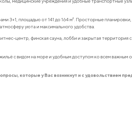
школы, медицинские учреждения и удобные транспортные узлы
ами 3+1, площадью от 141 до 164 м². Просторные планировки,
 атмосферу уюта и максимального удобства.
итнес-центр, финская сауна, лобби и закрытая территория 
жильё с видом на море и удобным доступом ко всем важным 
просы, которые у Вас возникнут и с удовольствием пр