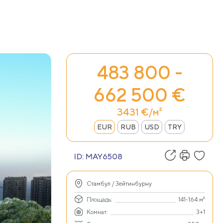
483 800 -
662 500 €
3431 €/м²
EUR
RUB
USD
TRY
ID:
MAY6508
Стамбул / Зейтинбурну
Площадь:
141-164 м²
Комнат:
3+1