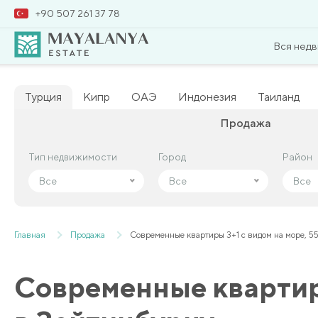
+90 507 261 37 78
Вся нед
Турция
Кипр
ОАЭ
Индонезия
Таиланд
Продажа
Тип недвижимости
Тип недвижимости
Город
Город
Район
Район
Все
Все
Все
Все
Все
Все
Главная
Продажа
Современные квартиры 3+1 с видом на море, 5
Современные квартиры