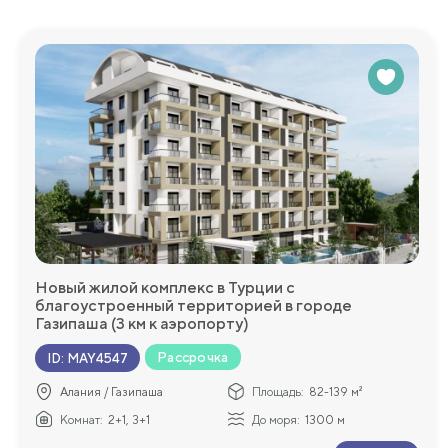
Новый жилой комплекс в Турции с
благоустроенный территорией в городе
Газипаша (3 км к аэропорту)
Рассрочка
ID
:
MAY4547
Алания / Газипаша
Площадь:
82-139 м²
Комнат:
2+1, 3+1
До моря:
1300 м