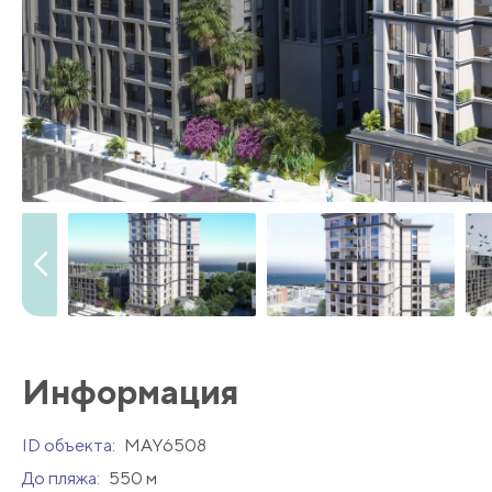
Информация
ID объекта:
MAY6508
До пляжа:
550 м