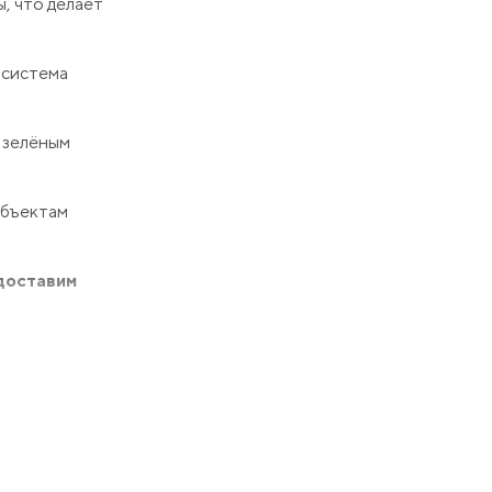
, что делает
 система
с зелёным
объектам
едоставим