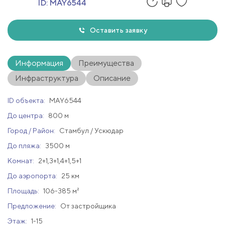
ID:
MAY6544
Оставить заявку
Информация
Преимущества
Инфраструктура
Описание
ID объекта:
MAY6544
До центра:
800 м
Город / Район:
Стамбул / Ускюдар
До пляжа:
3500 м
Комнат:
2+1,3+1,4+1,5+1
До аэропорта:
25 км
Площадь:
106-385 м²
Предложение:
От застройщика
Этаж:
1-15