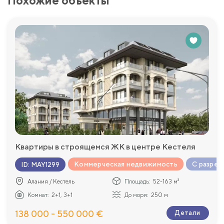
Похожие объекты
Квартиры в строящемся ЖК в центре Кестеля
Коммерческая недвижимость
С разреш
ID
:
MAY1299
Алания / Кестель
Площадь:
52-163 м²
Комнат:
2+1, 3+1
До моря:
250 м
138 000 - 550 000 €
Детали