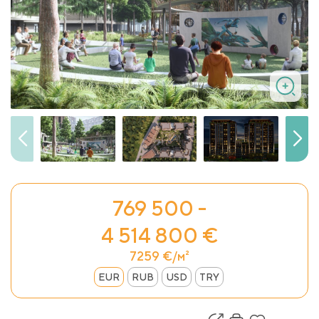
769 500 -
4 514 800 €
7259 €/м²
EUR
RUB
USD
TRY