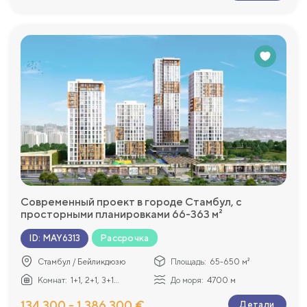
Современный проект в городе Стамбул, с
просторными планировками 66-363 м²
Рассрочка
ID
:
MAY6313
Стамбул / Бейликдюзю
Площадь:
65-650 м²
Комнат:
1+1, 2+1, 3+1...
До моря:
4700 м
134 300 - 1 386 300 €
Детали