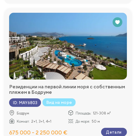
Резиденции на первой линии моря с собственным
пляжем в Бодруме
Вид на море
ID
:
MAY6803
Бодрум
Площадь:
121-308 м²
Комнат:
2+1, 3+1, 4+1
До моря:
50 м
675 000 - 2 250 000 €
Детали