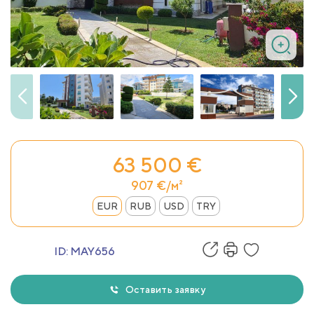
63 500 €
907 €/м²
EUR
RUB
USD
TRY
ID:
MAY656
Оставить заявку