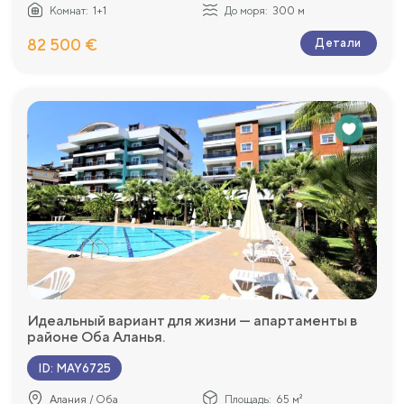
Комнат:
1+1
До моря:
300 м
82 500 €
Детали
Идеальный вариант для жизни — апартаменты в
районе Оба Аланья.
ID
:
MAY6725
Алания / Оба
Площадь:
65 м²