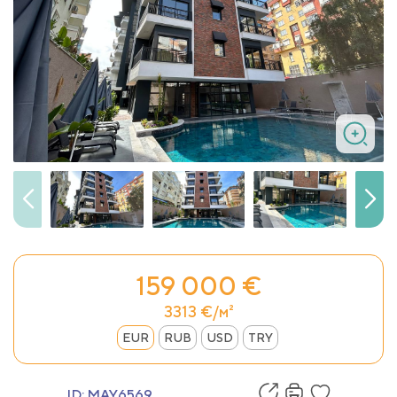
159 000 €
3313 €/м²
EUR
RUB
USD
TRY
ID:
MAY6569