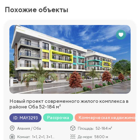
Похожие объекты
Новый проект современного жилого комплекса в
районе Оба 52-184 м²
Рассрочка
Коммерческая недвижимос
ID
:
MAY3293
Алания / Оба
Площадь:
52-184 м²
Комнат:
1+1, 2+1, 3+1...
До моря:
5800 м