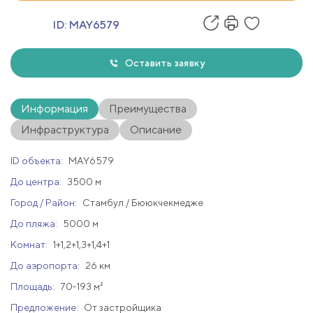
ID:
MAY6579
Оставить заявку
Информация
Преимущества
Инфраструктура
Описание
ID объекта:
MAY6579
До центра:
3500 м
Город / Район:
Стамбул / Бююкчекмедже
До пляжа:
5000 м
Комнат:
1+1,2+1,3+1,4+1
До аэропорта:
26 км
Площадь:
70-193 м²
Предложение:
От застройщика