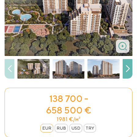
138 700 -
658 500 €
1981 €/м²
EUR
RUB
USD
TRY