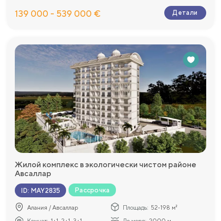
139 000 - 539 000 €
Детали
Жилой комплекс в экологически чистом районе
Авсаллар
Рассрочка
ID
:
MAY2835
Алания / Авсаллар
Площадь:
52-198 м²
Комнат:
1+1, 2+1, 3+1
До моря:
2000 м