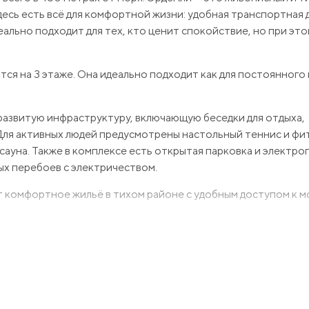
десь есть всё для комфортной жизни: удобная транспортная 
еально подходит для тех, кто ценит спокойствие, но при это
ится на 3 этаже. Она идеально подходит как для постоянного
развитую инфраструктуру, включающую беседки для отдыха,
 Для активных людей предусмотрены настольный теннис и фи
сауна. Также в комплексе есть открытая парковка и электро
х перебоев с электричеством.
т комфортное жильё в тихом районе с удобным доступом к м
просы, которые у Вас возникнут и с удовольствием пр