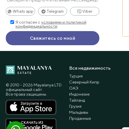
Whats app
Telegram
Viber
Я согласен с
условиями и политикой
конфиденциальности
Вся недвижимость
Турция
Северный Кипр
© 2010 - 2026 Мayalanya LTD.
ОАЭ
официальный сайт.
Все права защищены.
Индонезия
Тайланд
Грузия
Мальдивы
Проданные