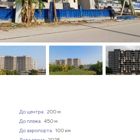
До центра:
200 м
До пляжа:
450 м
До аэропорта:
100 км
Дата сдачи:
2025