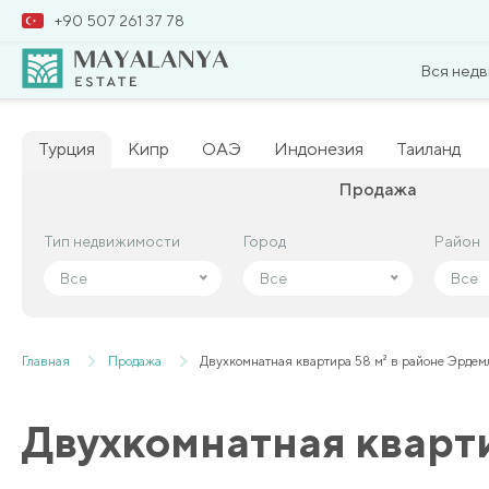
+90 507 261 37 78
Вся нед
Турция
Кипр
ОАЭ
Индонезия
Таиланд
Продажа
Тип недвижимости
Тип недвижимости
Город
Город
Район
Район
Все
Все
Все
Все
Все
Все
Главная
Продажа
Двухкомнатная квартира 58 м² в районе Эрдем
Двухкомнатная кварти