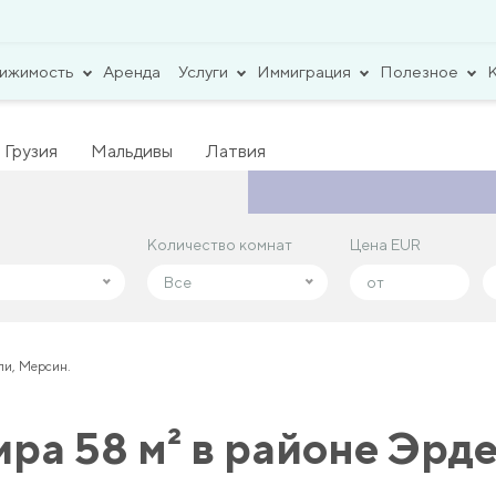
вижимость
Аренда
Услуги
Иммиграция
Полезное
Грузия
Мальдивы
Латвия
Количество комнат
Количество комнат
Цена EUR
Цена EUR
Все
Все
ли, Мерсин.
ра 58 м² в районе Эрд