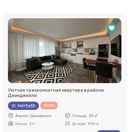
Уютная трехкомнатная квартира в районе
Джикджилли
ВНЖ
ID
:
MAY5655
Алания / Джикджилли
Площадь:
85 м²
Комнат:
2+1
До моря:
900 м