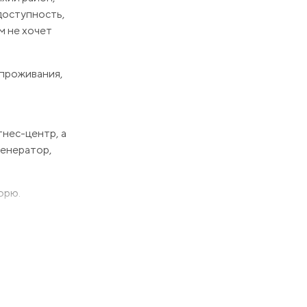
доступность,
м не хочет
 проживания,
тнес-центр, а
генератор,
орю.
едоставим