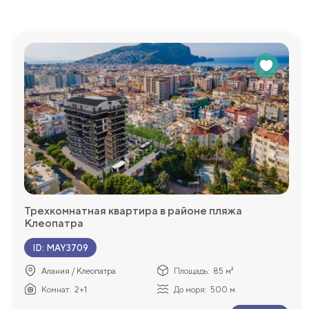
Трехкомнатная квартира в районе пляжа
Клеопатра
ID
:
MAY3709
Алания / Клеопатра
Площадь:
85 м²
Комнат:
2+1
До моря:
500 м