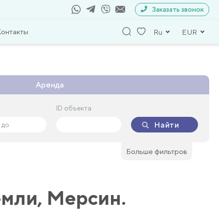
Заказать звонок
Контакты
Ru
EUR
Аренда
ID объекта
ID объекта
Найти
Найти
Больше фильтров
емли, Мерсин.