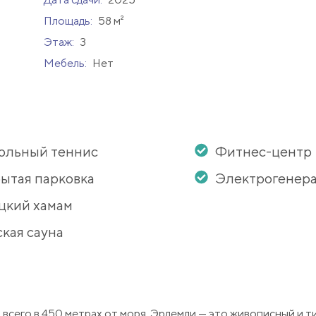
Площадь:
58 м²
Этаж:
3
Мебель:
Нет
ольный теннис
Фитнес-центр
ытая парковка
Электрогенер
цкий хамам
кая сауна
всего в 450 метрах от моря. Эрдемли — это живописный и т