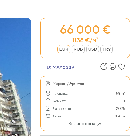
66 000 €
1138 €/м²
EUR
RUB
USD
TRY
ID:
MAY6589
Мерсин / Эрдемли
Площадь:
58 м²
Комнат:
1+1
Дата сдачи:
2025
До моря:
450 м
Вся информация