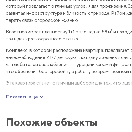
который предлагает отличные условия для проживания. З
развитая инфраструктура и близость к природе. Район ид
терять связь с городской жизнью.
Квартира имеет планировку 1+1 с площадью 58 м² и наход
так и для краткосрочного отдыха.
Комплекс, в котором расположена квартира, предлагает 
видеонаблюдение 24/7, детскую площадку и зелёный сад.
для любителей расслабления — турецкий хамам и финская 
что обеспечит бесперебойную работу во время возможны
Эта квартира станет отличным выбором для тех, кто ище
Мы будем рады ответить на любые дополнительные во
Показать еще
более подробную информацию!
Похожие объекты