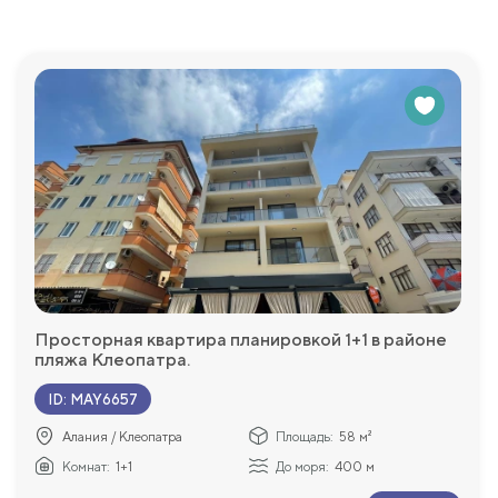
Просторная квартира планировкой 1+1 в районе
пляжа Клеопатра.
ID
:
MAY6657
Алания / Клеопатра
Площадь:
58 м²
Комнат:
1+1
До моря:
400 м