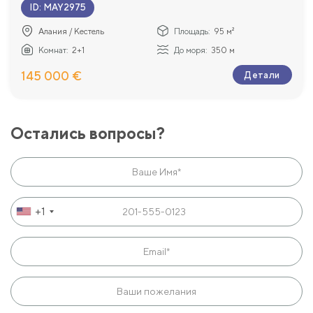
ID
:
MAY2975
Алания / Кестель
Площадь:
95 м²
Комнат:
2+1
До моря:
350 м
145 000 €
Детали
Остались вопросы?
+1