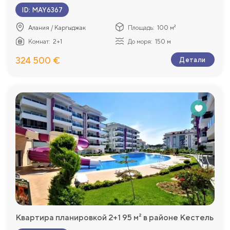
ID
:
MAY6367
Алания / Каргыджак
Площадь:
100 м²
Комнат:
2+1
До моря:
150 м
324 500 €
Детали
Квартира планировкой 2+1 95 м² в районе Кестель