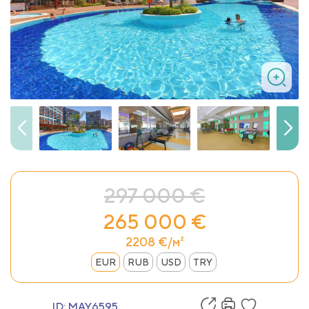
297 000 €
265 000 €
2208 €/м²
EUR
RUB
USD
TRY
ID:
MAY6595