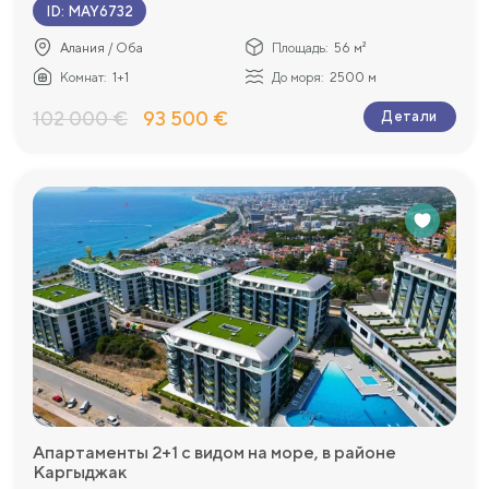
ID
:
MAY6732
Алания / Оба
Площадь:
56 м²
Комнат:
1+1
До моря:
2500 м
102 000 €
93 500 €
Детали
Апартаменты 2+1 с видом на море, в районе
Каргыджак