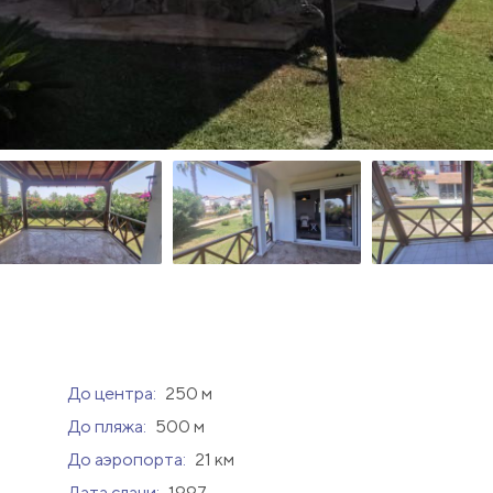
До центра:
250 м
До пляжа:
500 м
До аэропорта:
21 км
Дата сдачи:
1997