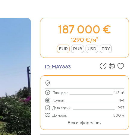
187 000 €
1290 €/м²
EUR
RUB
USD
TRY
ID:
MAY663
Площадь:
145 м²
Комнат:
4+1
Дата сдачи:
1997
До моря:
500 м
Вся информация