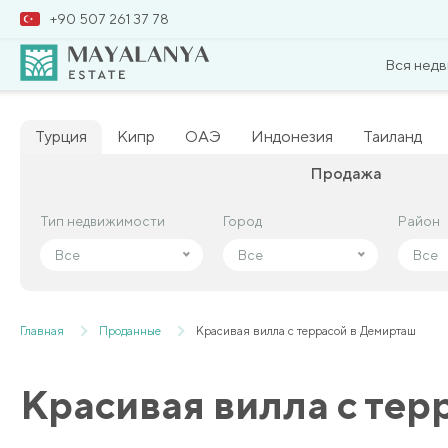
+90 507 261 37 78
Вся нед
Турция
Кипр
ОАЭ
Индонезия
Таиланд
Продажа
Тип недвижимости
Тип недвижимости
Город
Город
Район
Район
Все
Все
Все
Все
Все
Все
Главная
Проданные
Красивая вилла с террасой в Демирташ
Красивая вилла с тер