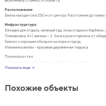
включены в стоимость объекта.
Расположение:
Вилла находится в 250 м от центра. Расстояние до пляжа 
Инфраструктура:
Беседки для отдыха, зеленый сад, зоны отдыха и барбекю,
Планировка: 4+1, ванных – 2. Зона кухни отделена от обе
балкон с хорошим обзором на море и город.
Изюминка виллы – красивая деревянная терраса.
Преимущества:
— Стильный дизайн виллы и необычный интерьер
Показать еще
— Большая стильная изолированная кухня с полной компл
— Ухоженная территория комплекса вилл.
Эта вилла станет идеальным вариантам для проживания б
Похожие объекты
Чтобы узнать подробную информацию об объекте обраща