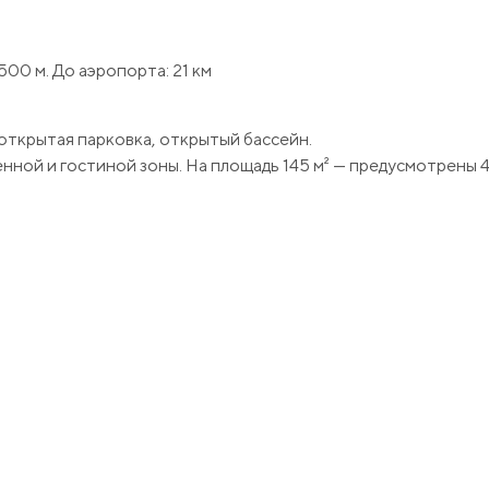
500 м. До аэропорта: 21 км
 открытая парковка, открытый бассейн.
денной и гостиной зоны. На площадь 145 м² — предусмотрены 
ектацией техники и мебели.
ольшой семьи или принесет хороший доход от аренды.
йтесь к нашим менеджерам.