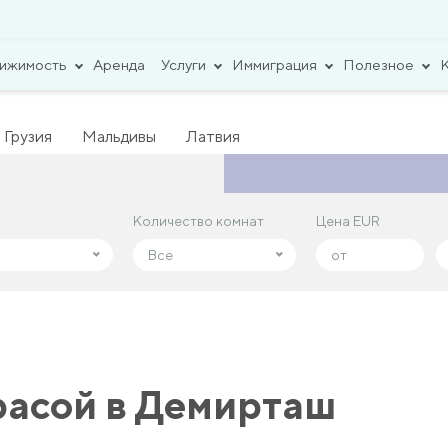
вижимость
Аренда
Услуги
Иммиграция
Полезное
Грузия
Мальдивы
Латвия
Количество комнат
Количество комнат
Цена EUR
Цена EUR
Все
Все
расой в Демирташ