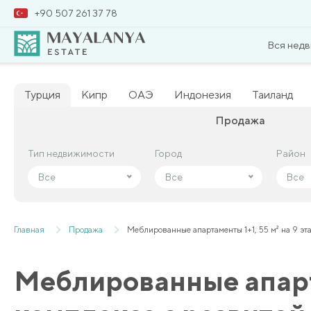
+90 507 261 37 78
Вся нед
Турция
Кипр
ОАЭ
Индонезия
Таиланд
Продажа
Тип недвижимости
Тип недвижимости
Город
Город
Район
Район
Все
Все
Все
Все
Все
Все
Главная
Продажа
Меблированные апартаменты 1+1, 55 м² на 9 эт
Меблированные апарта