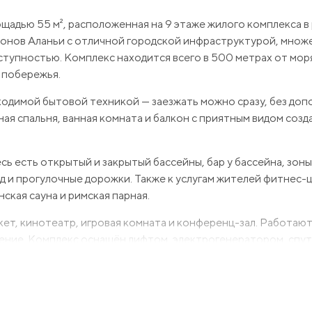
ощадью 55 м², расположенная на 9 этаже жилого комплекса в
айонов Аланьи с отличной городской инфраструктурой, мно
ступностью. Комплекс находится всего в 500 метрах от моря
 побережья.
одимой бытовой техникой — заезжать можно сразу, без до
ная спальня, ванная комната и балкон с приятным видом соз
ь есть открытый и закрытый бассейны, бар у бассейна, зоны
ад и прогулочные дорожки. Также к услугам жителей фитнес-
ская сауна и римская парная.
кет, кинотеатр, игровая комната и конференц-зал. Работаю
дение. Комплекс оснащён лифтом, электрогенератором, спу
ев авто предусмотрена открытая парковка. Территория закр
 удобное расположение и развитую инфраструктуру жилого к