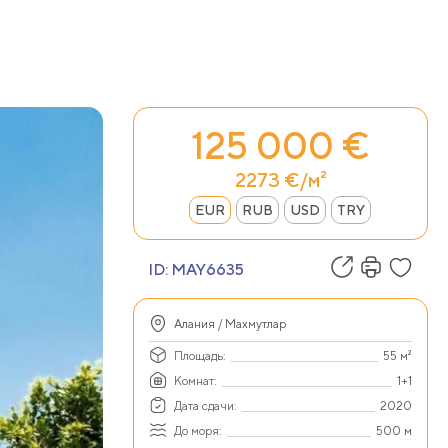
125 000 €
2273 €/м²
EUR
RUB
USD
TRY
ID:
MAY6635
Алания / Махмутлар
Площадь:
55 м²
Комнат:
1+1
Дата сдачи:
2020
До моря:
500 м