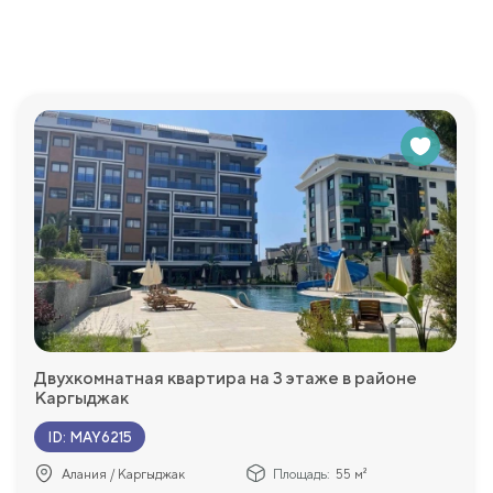
просы, которые у Вас возникнут и с удовольствием пр
Двухкомнатная квартира на 3 этаже в районе
Каргыджак
ID
:
MAY6215
Алания / Каргыджак
Площадь:
55 м²