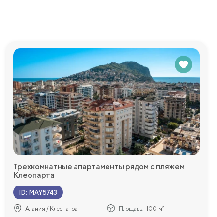
едоставим
Трехкомнатные апартаменты рядом с пляжем
Клеопарта
ID
:
MAY5743
Алания / Клеопатра
Площадь:
100 м²