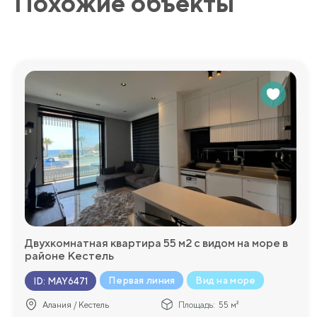
Похожие объекты
Мы будем рады ответить на любые дополнительные во
более подробную информацию!
Двухкомнатная квартира 55 м2 с видом на море в
районе Кестель
Первая линия
Вид на море
ID
:
MAY6471
Алания / Кестель
Площадь:
55 м²