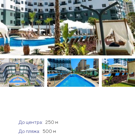
До центра:
250 м
До пляжа:
500 м