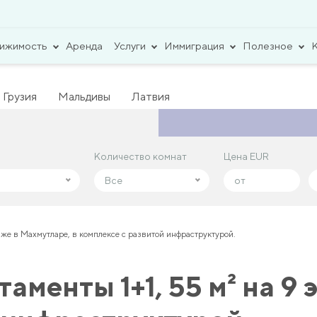
вижимость
Аренда
Услуги
Иммиграция
Полезное
Грузия
Мальдивы
Латвия
Количество комнат
Количество комнат
Цена EUR
Цена EUR
Все
Все
аже в Махмутларе, в комплексе с развитой инфраструктурой.
менты 1+1, 55 м² на 9 