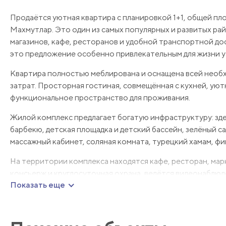
Продаётся уютная квартира с планировкой 1+1, общей пл
Махмутлар. Это один из самых популярных и развитых р
магазинов, кафе, ресторанов и удобной транспортной до
это предложение особенно привлекательным для жизни у
Квартира полностью меблирована и оснащена всей необх
затрат. Просторная гостиная, совмещённая с кухней, уют
функциональное пространство для проживания.
Жилой комплекс предлагает богатую инфраструктуру: здес
барбекю, детская площадка и детский бассейн, зелёный с
массажный кабинет, соляная комната, турецкий хамам, фин
На территории комплекса находятся кафе, ресторан, мар
консьерж и круглосуточная охрана, ведётся видеонаблю
Показать еще
телевидением и беспроводным интернетом. Для владельц
охраняется 24/7.
Это отличное предложение для тех, кто ценит комфорт,