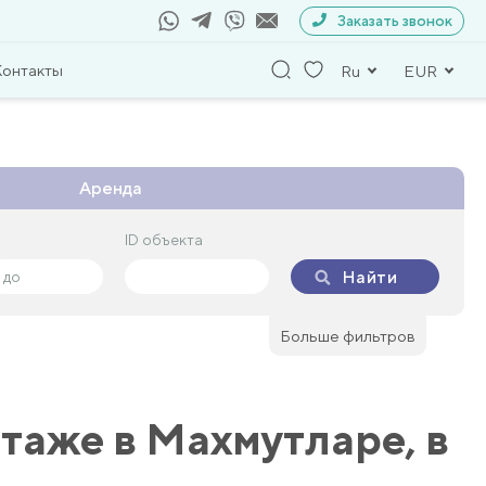
Заказать звонок
Контакты
Ru
EUR
Аренда
ID объекта
ID объекта
Найти
Найти
Больше фильтров
этаже в Махмутларе, в