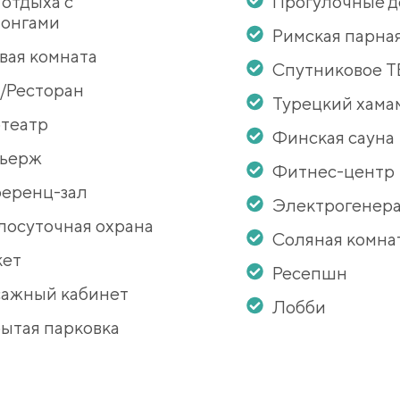
 отдыха с
Прогулочные 
онгами
Римская парна
вая комната
Спутниковое Т
/Ресторан
Турецкий хама
театр
Финская сауна
сьерж
Фитнес-центр
еренц-зал
Электрогенер
лосуточная охрана
Соляная комна
кет
Ресепшн
ажный кабинет
Лобби
ытая парковка