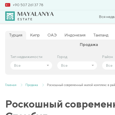
+90 507 261 37 78
Вся нед
Турция
Кипр
ОАЭ
Индонезия
Таиланд
Продажа
Тип недвижимости
Тип недвижимости
Город
Город
Район
Район
Все
Все
Все
Все
Все
Все
Главная
Продажа
Роскошный современный жилой комплекс в рай
Роскошный современн