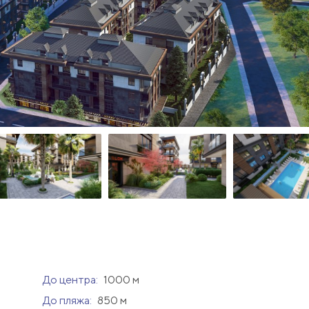
До центра:
1000 м
До пляжа:
850 м