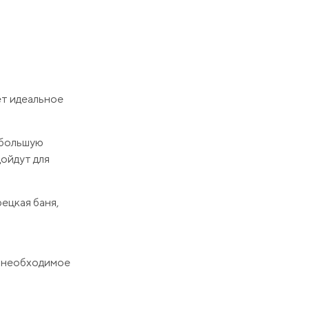
ет идеальное
 большую
ойдут для
ецкая баня,
ё необходимое