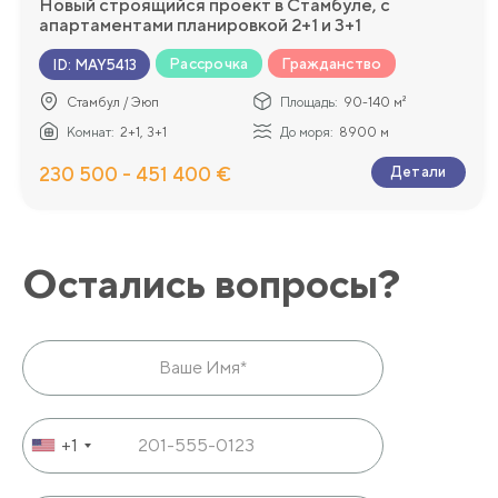
Новый строящийся проект в Стамбуле, с
апартаментами планировкой 2+1 и 3+1
Рассрочка
Гражданство
ID
:
MAY5413
Стамбул / Эюп
Площадь:
90-140 м²
Комнат:
2+1, 3+1
До моря:
8900 м
230 500 - 451 400 €
Детали
Остались вопросы?
+1