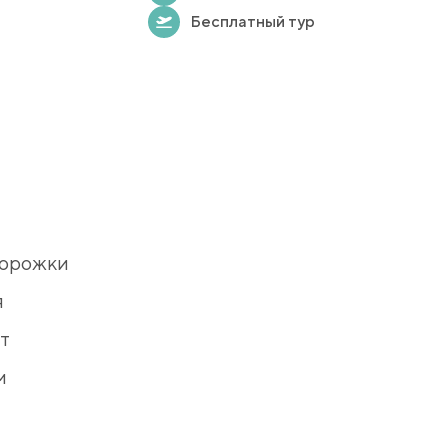
Бесплатный тур
дорожки
я
т
м