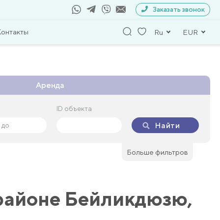
Заказать звонок
Контакты
Ru
EUR
Аренда
ID объекта
ID объекта
Найти
Найти
Больше фильтров
районе Бейликдюзю,