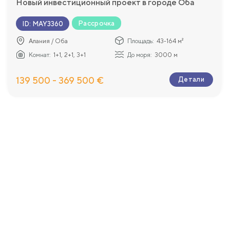
Новый инвестиционный проект в городе Оба
Рассрочка
ID
:
MAY3360
Алания / Оба
Площадь:
43-164 м²
Комнат:
1+1, 2+1, 3+1
До моря:
3000 м
139 500 - 369 500 €
Детали