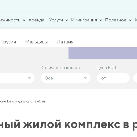
вижимость
Аренда
Услуги
Иммиграция
Полезное
Грузия
Мальдивы
Латвия
Количество комнат
Количество комнат
Цена EUR
Цена EUR
Все
Все
оне Бейликдюзю, Стамбул.
ый жилой комплекс в 