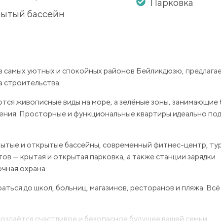
Парковка
ытый бассейн
 самых уютных и спокойных районов Бейликдюзю, предлага
а строительства.
ются живописные виды на море, а зелёные зоны, занимающие
ения. Просторные и функциональные квартиры идеально под
рытые и открытые бассейны, современный фитнес-центр, тур
тов — крытая и открытая парковка, а также станции зарядки
чная охрана.
ться до школ, больниц, магазинов, ресторанов и пляжа. Вс
создаётся счастливое и безопасное будущее вашей семьи.