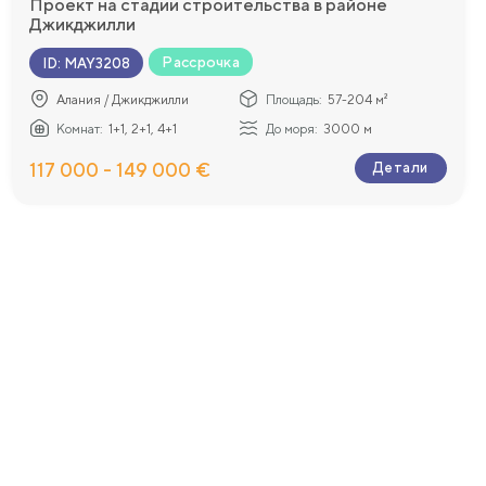
Проект на стадии строительства в районе
Джикджилли
Рассрочка
ID
:
MAY3208
Алания / Джикджилли
Площадь:
57-204 м²
Комнат:
1+1, 2+1, 4+1
До моря:
3000 м
117 000 - 149 000 €
Детали