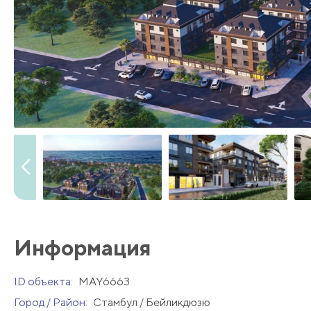
Информация
ID объекта:
MAY6663
Город / Район:
Стамбул / Бейликдюзю