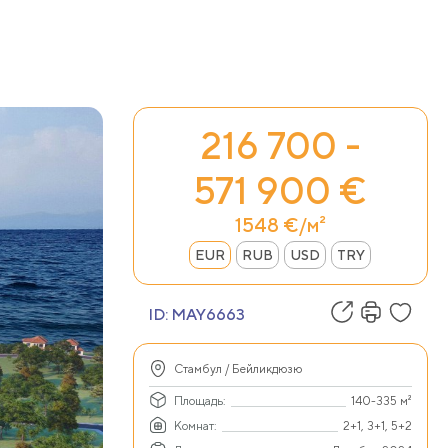
216 700 -
571 900 €
1548 €/м²
EUR
RUB
USD
TRY
ID:
MAY6663
Стамбул / Бейликдюзю
Площадь:
140-335 м²
Комнат:
2+1, 3+1, 5+2