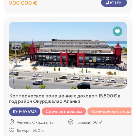
900 000 €
Детали
Коммерческое помещение с доходом 15.500€ в
год район Окурджалар Аланья
Срочная продажа
Коммерческая недв
ID
:
MAY6743
Алания / Окурджалар
Площадь:
50 м²
До моря:
500 м