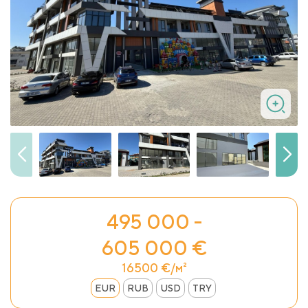
495 000 -
605 000 €
16500 €/м²
EUR
RUB
USD
TRY