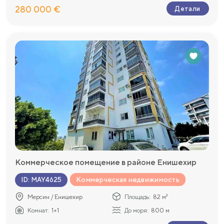
280 000 €
Детали
Коммерческое помещение в районе Енишехир
Коммерческая недвижимость
ID
:
MAY4625
Мерсин / Енишехир
Площадь:
82 м²
Комнат:
1+1
До моря:
800 м