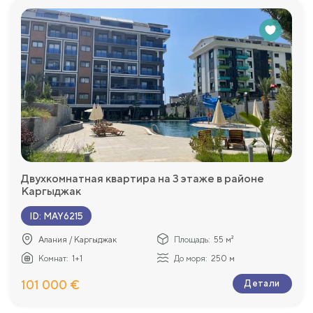
Двухкомнатная квартира на 3 этаже в районе
Каргыджак
ID
:
MAY6215
Алания / Каргыджак
Площадь:
55 м²
Комнат:
1+1
До моря:
250 м
101 000 €
Детали