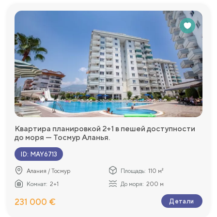
Квартира планировкой 2+1 в пешей доступности
до моря — Тосмур Аланья.
ID
:
MAY6713
Алания / Тосмур
Площадь:
110 м²
Комнат:
2+1
До моря:
200 м
231 000 €
Детали