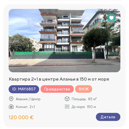
Квартира 2+1 в центре Аланьи в 150 м от моря
Гражданство
ВНЖ
ID
:
MAY6807
Алания / Центр
Площадь:
85 м²
Комнат:
2+1
До моря:
150 м
120 000 €
Детали