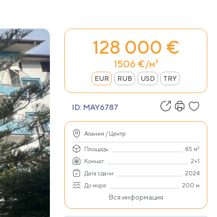
128 000 €
1506 €/м²
EUR
RUB
USD
TRY
ID:
MAY6787
Алания / Центр
Площадь:
85 м²
Комнат:
2+1
Дата сдачи:
2024
До моря:
200 м
Вся информация