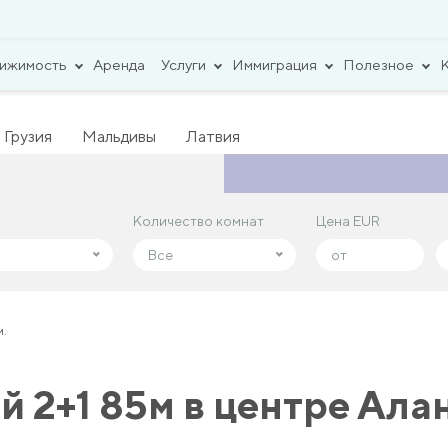
вижимость
Аренда
Услуги
Иммиграция
Полезное
Грузия
Мальдивы
Латвия
Количество комнат
Количество комнат
Цена EUR
Цена EUR
Все
Все
и.
 2+1 85м в центре Ала