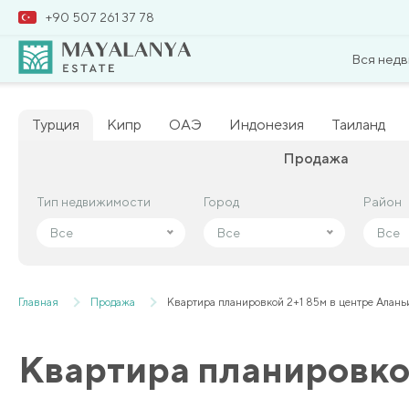
+90 507 261 37 78
Вся нед
Турция
Кипр
ОАЭ
Индонезия
Таиланд
Продажа
Тип недвижимости
Тип недвижимости
Город
Город
Район
Район
Все
Все
Все
Все
Все
Все
Главная
Продажа
Квартира планировкой 2+1 85м в центре Алань
Квартира планировкой