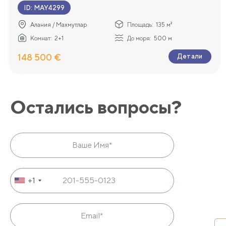
ID
:
MAY4299
Алания / Махмутлар
Площадь:
135 м²
Комнат:
2+1
До моря:
500 м
148 500 €
Детали
Остались вопросы?
+1