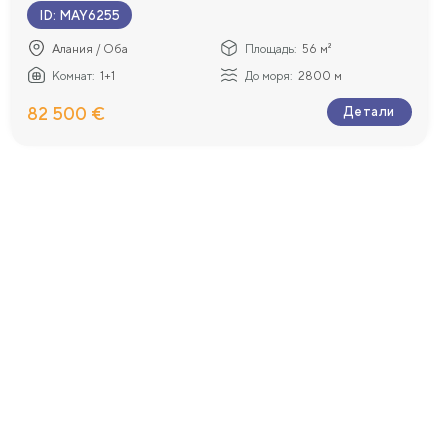
ID
:
MAY6255
Алания / Оба
Площадь:
56 м²
Комнат:
1+1
До моря:
2800 м
82 500 €
Детали