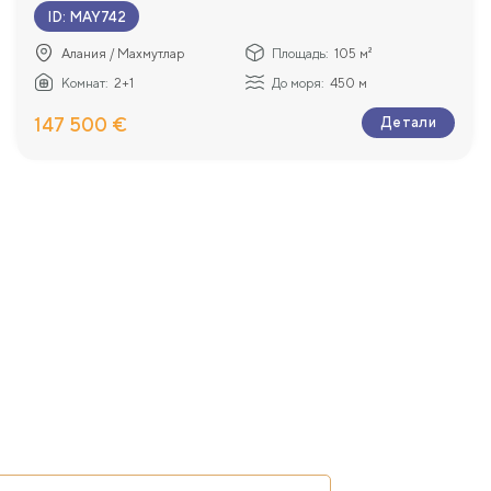
ID
:
MAY742
Алания / Махмутлар
Площадь:
105 м²
Комнат:
2+1
До моря:
450 м
147 500 €
Детали