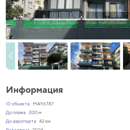
Информация
ID объекта:
MAY6787
До пляжа:
200 м
До аэропорта:
42 км
Дата сдачи:
2024