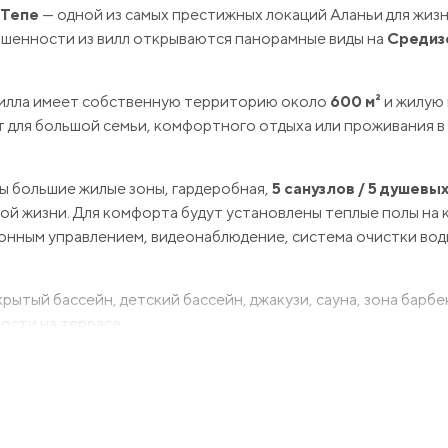
Тепе
— одной из самых престижных локаций Аланьи для жизн
ышенности из вилл открываются панорамные виды на
Средиз
 вилла имеет собственную территорию около
600 м²
и жилую
т для большой семьи, комфортного отдыха или проживания 
ы большие жилые зоны, гардеробная,
5 санузлов / 5 душевы
й жизни. Для комфорта будут установлены теплые полы на 
онным управлением, видеонаблюдение, система очистки вод
ытый бассейн, детский бассейн, джакузи, сауна, зона барбе
ости на террасе.
роекта запланировано на
2026 год
. Виллы подходят для оф
ию, планировки и условия покупки.