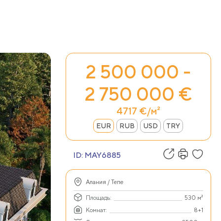
2 500 000 -
2 750 000 €
4717 €/м²
EUR
RUB
USD
TRY
ID:
MAY6885
Алания / Тепе
Площадь:
530 м²
Комнат:
8+1