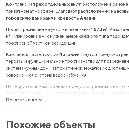
Комплекс из
трех отдельных вилл
расположен в районе
приватной атмосфере. Благодаря расположению на возв
городскую панораму и крепость Алании
.
Проект размещен на участке площадью
1 873 м²
. Каждая
м²
. Планировка
8+1
с кухней американского типа подойде
просторной частной резиденции.
Каждая вилла состоит из
4 этажей
. Внутри предусмотрен
террасы и функциональное пространство для повседневно
система «умный дом», автоматические жалюзи с дистанци
современная система водоснабжения.
На территории каждой виллы предусмотрены частный откр
благоустроенный сад, крытая парковка и камеры безопасн
Показать еще
Расстояние до моря составляет
2,5 км
. Строительство п
гражданства Турции
.
Похожие объекты
Оставьте заявку, чтобы получить подробную информац