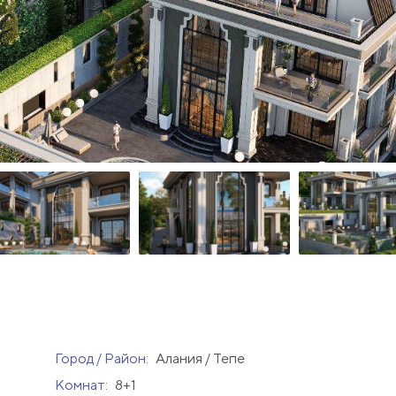
Город / Район:
Алания / Тепе
Комнат:
8+1