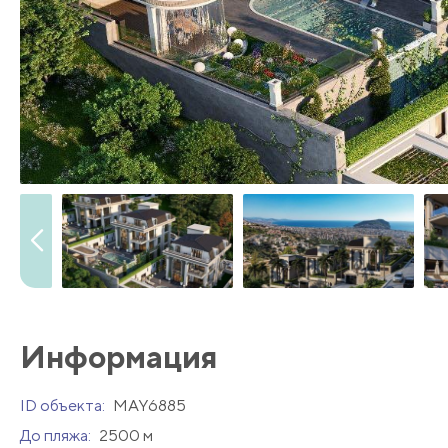
Информация
ID объекта:
MAY6885
До пляжа:
2500 м