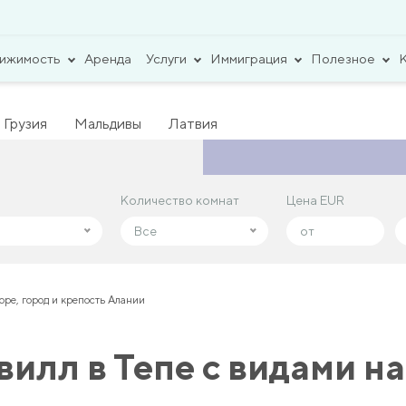
вижимость
Аренда
Услуги
Иммиграция
Полезное
Грузия
Мальдивы
Латвия
Количество комнат
Количество комнат
Цена EUR
Цена EUR
Все
Все
оре, город и крепость Алании
илл в Тепе с видами на