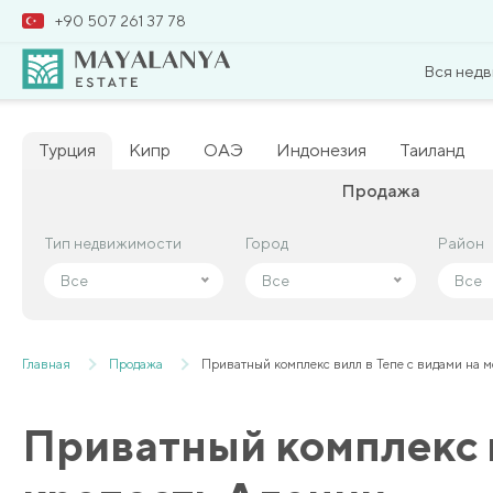
+90 507 261 37 78
Вся нед
Турция
Кипр
ОАЭ
Индонезия
Таиланд
Продажа
Тип недвижимости
Тип недвижимости
Город
Город
Район
Район
Все
Все
Все
Все
Все
Все
Главная
Продажа
Приватный комплекс вилл в Тепе с видами на м
Приватный комплекс в