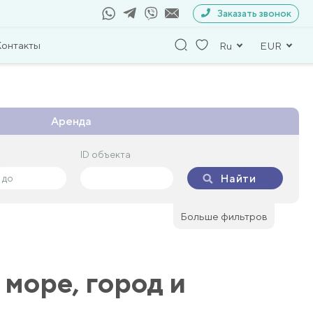
Заказать звонок
Контакты
Ru
EUR
Аренда
ID объекта
ID объекта
Найти
Найти
Больше фильтров
 море, город и