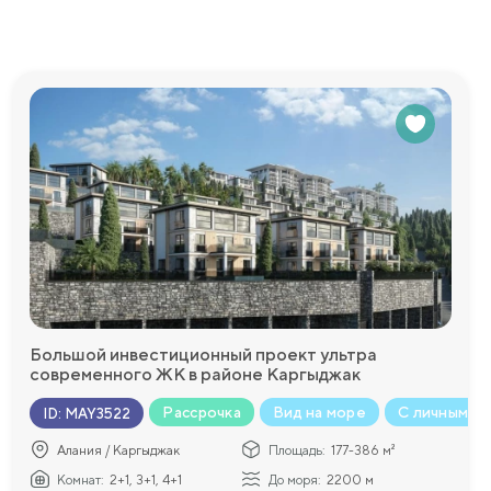
Большой инвестиционный проект ультра
современного ЖК в районе Каргыджак
Рассрочка
Вид на море
С личным б
ID
:
MAY3522
Алания / Каргыджак
Площадь:
177-386 м²
Комнат:
2+1, 3+1, 4+1
До моря:
2200 м