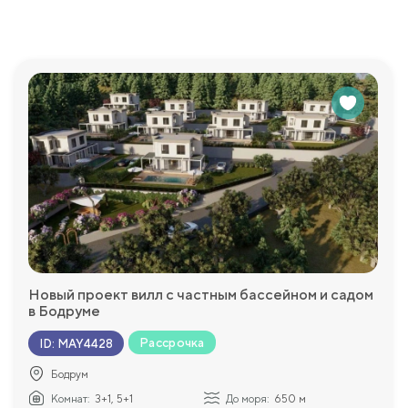
Новый проект вилл с частным бассейном и садом
в Бодруме
Рассрочка
ID
:
MAY4428
Бодрум
Комнат:
3+1, 5+1
До моря:
650 м