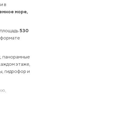
и в
емное море,
 площадь
530
в формате
х
, панорамные
каждом этаже,
ы, гидрофор и
кю,
ормления