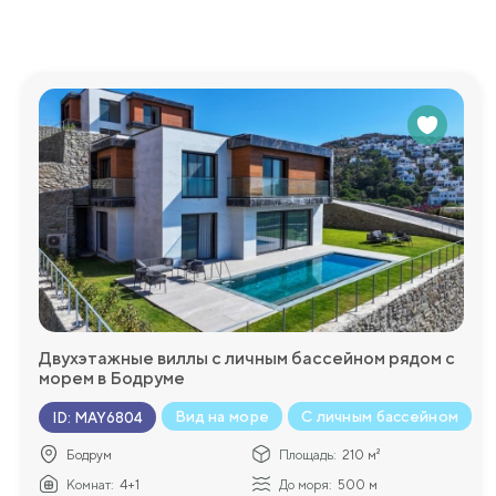
Двухэтажные виллы с личным бассейном рядом с
морем в Бодруме
Вид на море
С личным бассейном
ID
:
MAY6804
Бодрум
Площадь:
210 м²
Комнат:
4+1
До моря:
500 м