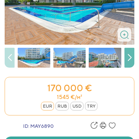
170 000 €
1545 €/м²
EUR
RUB
USD
TRY
ID:
MAY6890