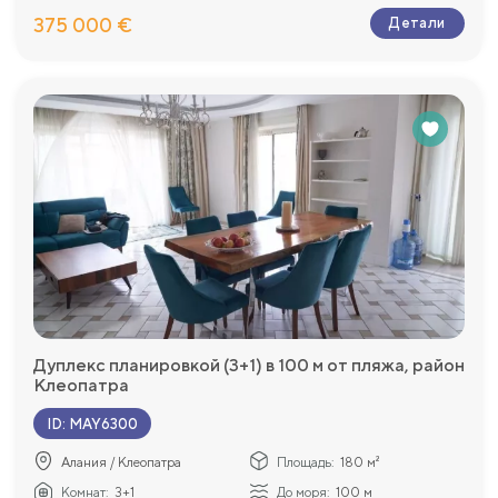
375 000 €
Детали
Дуплекс планировкой (3+1) в 100 м от пляжа, район
Клеопатра
ID
:
MAY6300
Алания / Клеопатра
Площадь:
180 м²
Комнат:
3+1
До моря:
100 м