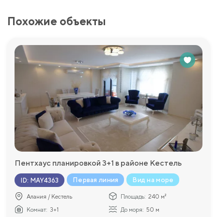
Похожие объекты
Пентхаус планировкой 3+1 в районе Кестель
Первая линия
Вид на море
ID
:
MAY4363
Алания / Кестель
Площадь:
240 м²
Комнат:
3+1
До моря:
50 м