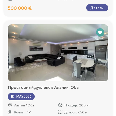
500 000 €
Детали
Просторный дуплекс в Алании, Оба
ID
:
MAY5536
Алания / Оба
Площадь:
200 м²
Комнат:
4+1
До моря:
650 м