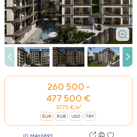
260 500 -
477 500 €
3775 €/м²
EUR
RUB
USD
TRY
ID:
MAY6893