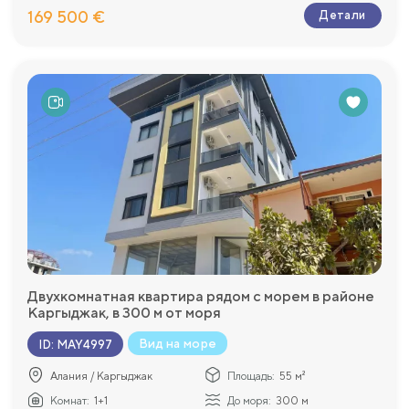
169 500 €
Детали
Двухкомнатная квартира рядом с морем в районе
Каргыджак, в 300 м от моря
Вид на море
ID
:
MAY4997
Алания / Каргыджак
Площадь:
55 м²
Комнат:
1+1
До моря:
300 м