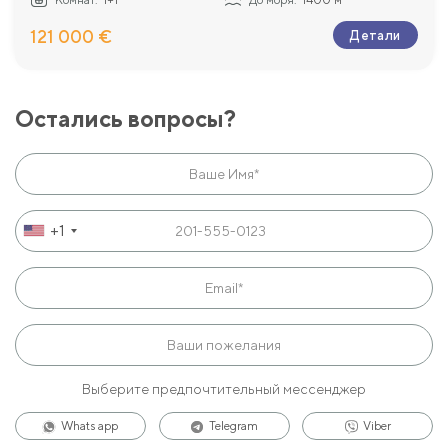
Комнат:
1+1
До моря:
1400 м
121 000 €
Детали
Остались вопросы?
+1
Выберите предпочтительный мессенджер
Whats app
Telegram
Viber