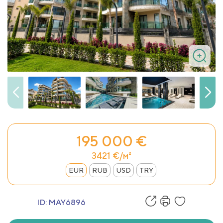
195 000 €
3421 €/м²
EUR
RUB
USD
TRY
ID:
MAY6896