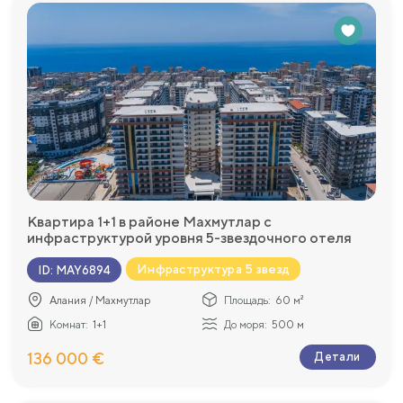
Квартира 1+1 в районе Махмутлар с
инфраструктурой уровня 5-звездочного отеля
Инфраструктура 5 звезд
ID
:
MAY6894
Алания / Махмутлар
Площадь:
60 м²
Комнат:
1+1
До моря:
500 м
136 000 €
Детали