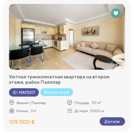
Уютная трехкомнатная квартира на втором
этаже, район Паяллар
Вид на море
ID
:
MAY5317
Алания / Паяллар
Площадь:
90 м²
Комнат:
2+1
До моря:
2000 м
109 000 €
Детали