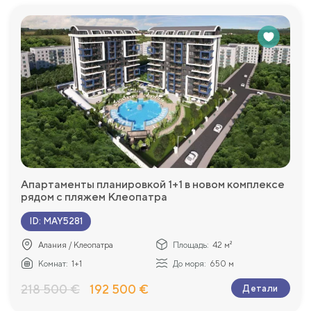
Апартаменты планировкой 1+1 в новом комплексе
рядом с пляжем Клеопатра
ID
:
MAY5281
Алания / Клеопатра
Площадь:
42 м²
Комнат:
1+1
До моря:
650 м
218 500 €
192 500 €
Детали