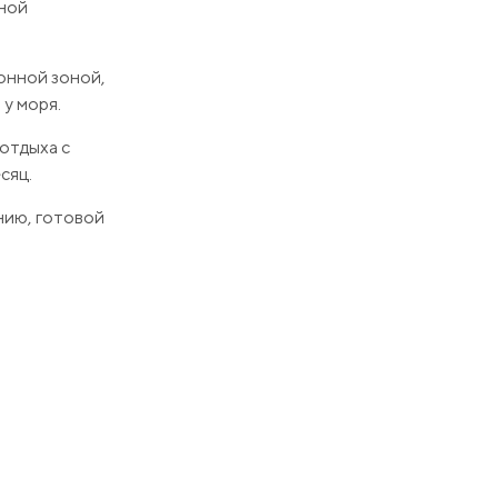
вной
онной зоной,
у моря.
отдыха с
сяц.
нию, готовой