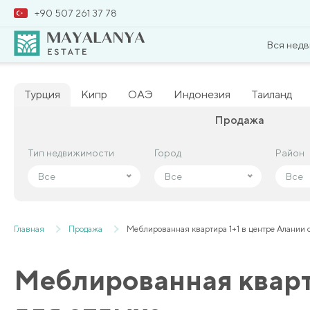
+90 507 261 37 78
Вся нед
Турция
Кипр
ОАЭ
Индонезия
Таиланд
Продажа
Тип недвижимости
Тип недвижимости
Город
Город
Район
Район
Все
Все
Все
Все
Все
Все
Главная
Продажа
Меблированная квартира 1+1 в центре Алании с
Меблированная кварти