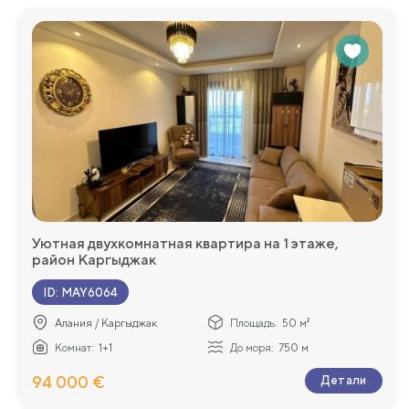
Уютная двухкомнатная квартира на 1 этаже,
район Каргыджак
ID
:
MAY6064
Алания / Каргыджак
Площадь:
50 м²
Комнат:
1+1
До моря:
750 м
94 000 €
Детали