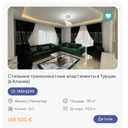
Стильные трехкомнатные апартаменты в Турции
(в Алании)
ID
:
MAY4299
Алания / Махмутлар
Площадь:
135 м²
Комнат:
2+1
До моря:
500 м
148 500 €
Детали