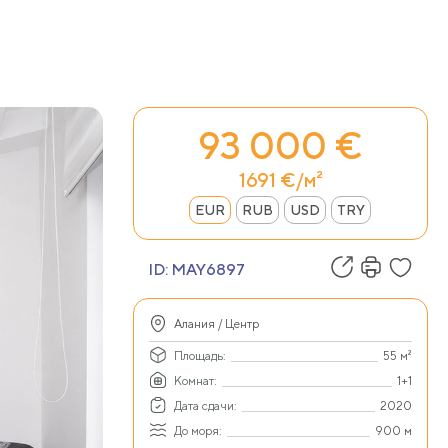
93 000 €
1691 €/м²
EUR
RUB
USD
TRY
ID:
MAY6897
Алания / Центр
Площадь:
55 м²
Комнат:
1+1
Дата сдачи:
2020
До моря:
900 м