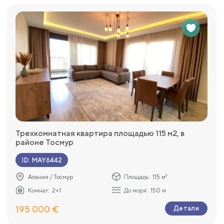
Трехкомнатная квартира площадью 115 м2, в
районе Тосмур
ID
:
MAY6442
Алания / Тосмур
Площадь:
115 м²
Комнат:
2+1
До моря:
150 м
195 000 €
Детали