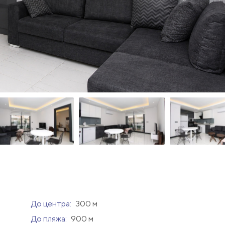
До центра:
300 м
До пляжа:
900 м