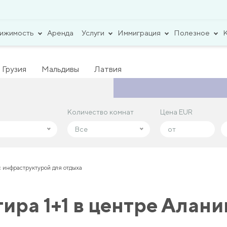
вижимость
Аренда
Услуги
Иммиграция
Полезное
Грузия
Мальдивы
Латвия
Количество комнат
Количество комнат
Цена EUR
Цена EUR
Все
Все
 инфраструктурой для отдыха
ра 1+1 в центре Алани