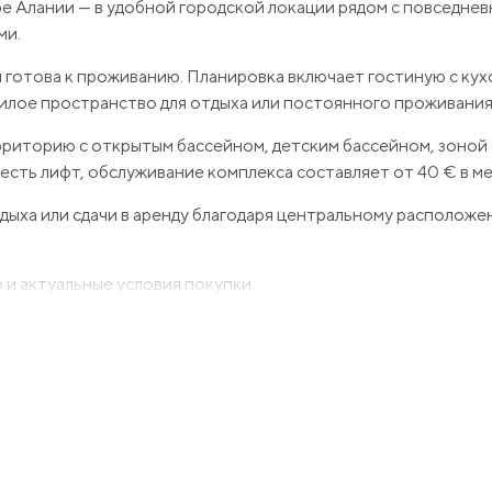
ре Алании — в удобной городской локации рядом с повседне
ми.
и готова к проживанию. Планировка включает гостиную с кух
илое пространство для отдыха или постоянного проживания 
ерриторию с открытым бассейном, детским бассейном, зоной 
есть лифт, обслуживание комплекса составляет от 40 € в ме
дыха или сдачи в аренду благодаря центральному расположе
и актуальные условия покупки.