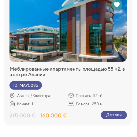
Меблированные апартаменты площадью 55 м2, в
центре Алании
ID
:
MAY5085
Алания / Клеопатра
Площадь:
55 м²
Комнат:
1+1
До моря:
250 м
215 000 €
160 000 €
Детали