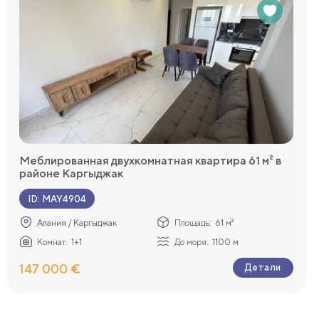
Меблированная двухкомнатная квартира 61 м² в
районе Каргыджак
ID
:
MAY4904
Алания / Каргыджак
Площадь:
61 м²
Комнат:
1+1
До моря:
1100 м
147 000 €
Детали