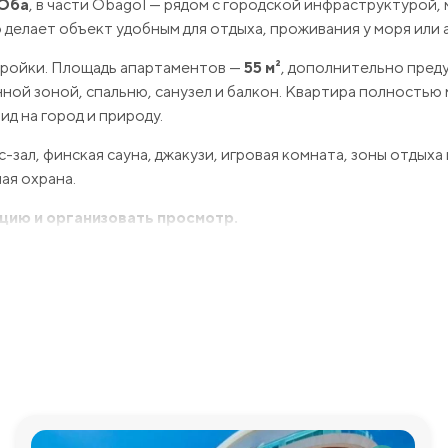
Оба
, в части Obagöl — рядом с городской инфраструктурой, 
о делает объект удобным для отдыха, проживания у моря или 
тройки. Площадь апартаментов —
55 м²
, дополнительно пред
нной зоной, спальню, санузел и балкон. Квартира полностью
д на город и природу.
зал, финская сауна, джакузи, игровая комната, зоны отдыха 
ая охрана.
цию и организовать просмотр.