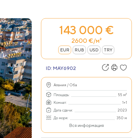
143 000 €
2600 €/м²
EUR
RUB
USD
TRY
ID:
MAY6902
Алания / Оба
Площадь:
55 м²
Комнат:
1+1
Дата сдачи:
2023
До моря:
350 м
Вся информация