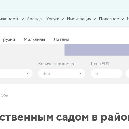
вижимость
Аренда
Услуги
Иммиграция
Полезное
Грузия
Мальдивы
Латвия
Количество комнат
Количество комнат
Цена EUR
Цена EUR
Все
Все
е Оба
бственным садом в рай