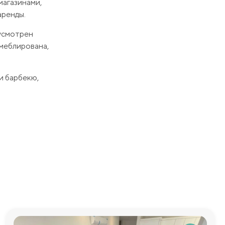
магазинами,
аренды.
усмотрен
 меблирована,
и барбекю,