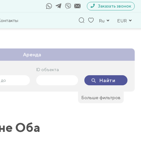
Заказать звонок
Контакты
Ru
EUR
Аренда
ID объекта
ID объекта
Найти
Найти
Больше фильтров
оне Оба