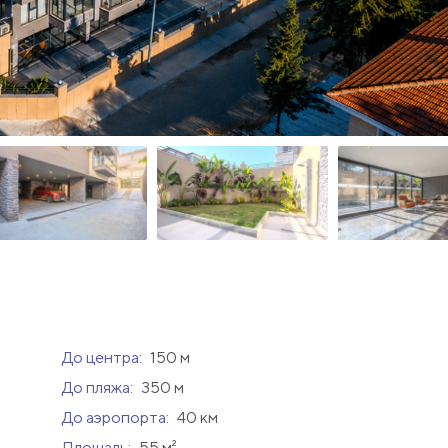
До центра:
150 м
До пляжа:
350 м
До аэропорта:
40 км
Площадь:
55 м²