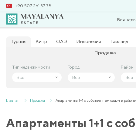
+90 507 261 37 78
Вся нед
Турция
Кипр
ОАЭ
Индонезия
Таиланд
Продажа
Тип недвижимости
Тип недвижимости
Город
Город
Район
Район
Все
Все
Все
Все
Все
Все
Главная
Продажа
Апартаменты 1+1 с собственным садом в район
Апартаменты 1+1 с со