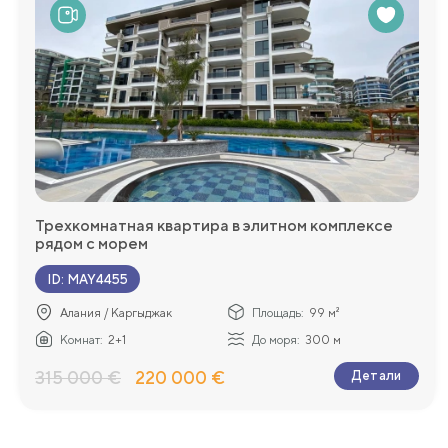
Трехкомнатная квартира в элитном комплексе
рядом с морем
ID
:
MAY4455
Алания / Каргыджак
Площадь:
99 м²
Комнат:
2+1
До моря:
300 м
315 000 €
220 000 €
Детали