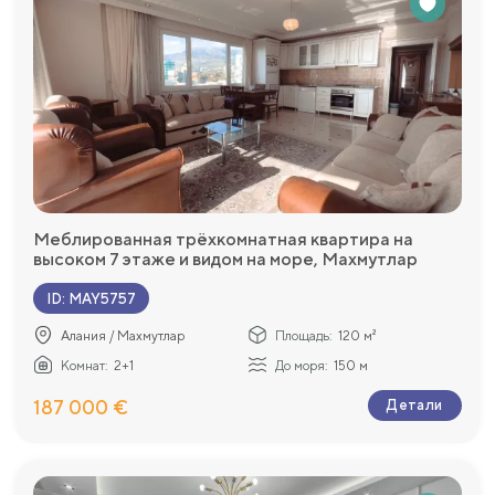
Меблированная трёхкомнатная квартира на
высоком 7 этаже и видом на море, Махмутлар
ID
:
MAY5757
Алания / Махмутлар
Площадь:
120 м²
Комнат:
2+1
До моря:
150 м
187 000 €
Детали