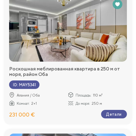
Роскошная меблированная квартира в 250 м от
моря, район Оба
ID
:
MAY5341
Алания / Оба
Площадь:
110 м²
Комнат:
2+1
До моря:
250 м
231 000 €
Детали