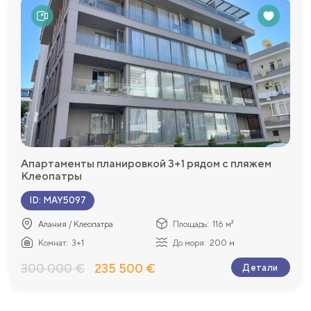
Апартаменты планировкой 3+1 рядом с пляжем
Клеопатры
ID
:
MAY5097
Алания / Клеопатра
Площадь:
116 м²
Комнат:
3+1
До моря:
200 м
300 000 €
235 500 €
Детали