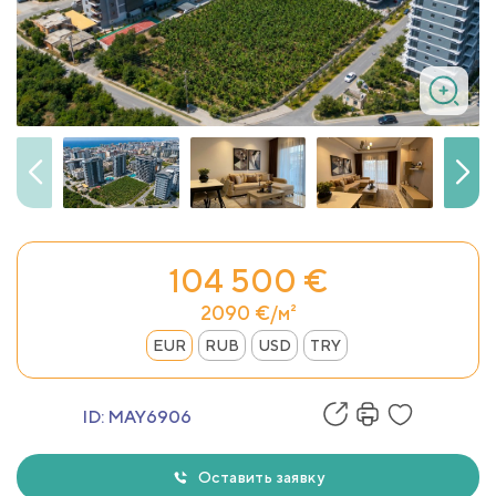
104 500 €
2090 €/м²
EUR
RUB
USD
TRY
ID:
MAY6906
Оставить заявку