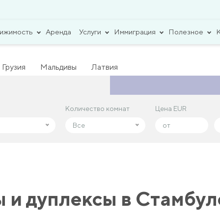
вижимость
Аренда
Услуги
Иммиграция
Полезное
Грузия
Мальдивы
Латвия
Количество комнат
Количество комнат
Цена EUR
Цена EUR
Все
Все
 и дуплексы в Стамбул