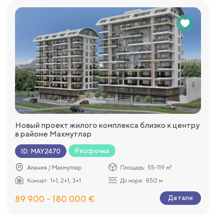
Новый проект жилого комплекса близко к центру
в районе Махмутлар
Рассрочка
ID
:
MAY2470
Алания / Махмутлар
Площадь:
55-119 м²
Комнат:
1+1, 2+1, 3+1
До моря:
850 м
89 900 - 180 000 €
Детали