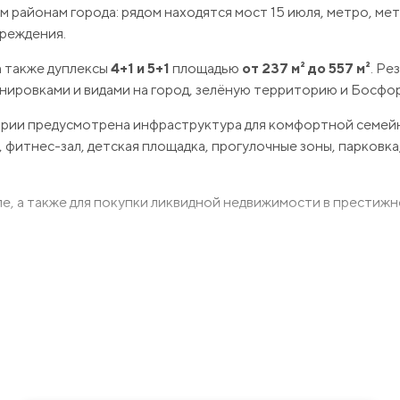
 районам города: рядом находятся мост 15 июля, метро, ме
чреждения.
 а также дуплексы
4+1 и 5+1
площадью
от 237 м² до 557 м²
. Ре
ировками и видами на город, зелёную территорию и Босфор
тории предусмотрена инфраструктура для комфортной семей
, фитнес-зал, детская площадка, прогулочные зоны, парковка
е, а также для покупки ликвидной недвижимости в престижн