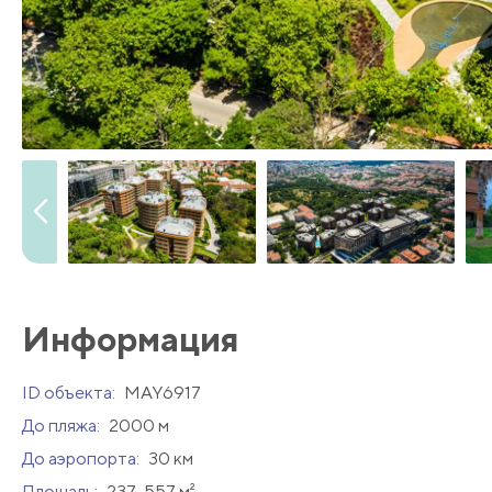
Информация
ID объекта:
MAY6917
До пляжа:
2000 м
До аэропорта:
30 км
Площадь:
237-557 м²