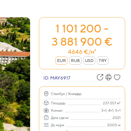
1 101 200 -
3 881 900 €
4646 €/м²
EUR
RUB
USD
TRY
ID:
MAY6917
Стамбул / Ускюдар
Площадь:
237-557 м²
Комнат:
3+1, 4+1, 5+1
Дата сдачи:
2021
До моря:
2000 м