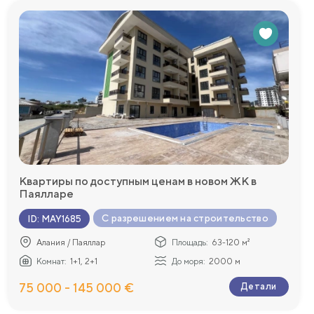
Квартиры по доступным ценам в новом ЖК в
Паялларе
С разрешением на строительство
ID
:
MAY1685
Алания / Паяллар
Площадь:
63-120 м²
Комнат:
1+1, 2+1
До моря:
2000 м
75 000 - 145 000 €
Детали