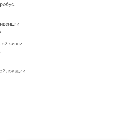
тробус,
зиденции
.
ной жизни:
,
ой локации