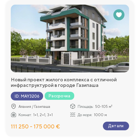
Новый проект жилого комплекса с отличной
инфраструктурой в городе Газипаша
Рассрочка
ID
:
MAY3206
Алания / Газипаша
Площадь:
50-105 м²
Комнат:
1+1, 2+1, 3+1
До моря:
1000 м
111 250 - 175 000 €
Детали