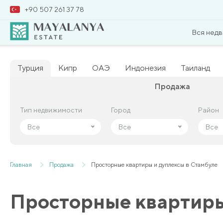
+90 507 261 37 78
Вся нед
Турция
Кипр
ОАЭ
Индонезия
Таиланд
Продажа
Тип недвижимости
Тип недвижимости
Город
Город
Район
Район
Все
Все
Все
Все
Все
Все
Главная
Продажа
Просторные квартиры и дуплексы в Стамбуле
Просторные квартиры