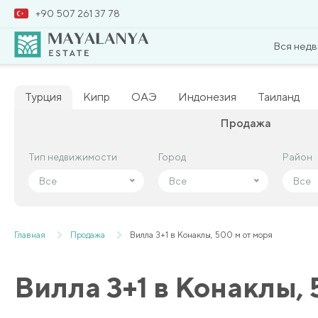
+90 507 261 37 78
Вся нед
Турция
Кипр
ОАЭ
Индонезия
Таиланд
Продажа
Тип недвижимости
Тип недвижимости
Город
Город
Район
Район
Все
Все
Все
Все
Все
Все
Главная
Продажа
Вилла 3+1 в Конаклы, 500 м от моря
Вилла 3+1 в Конаклы, 