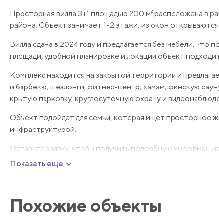
Просторная вилла 3+1 площадью 200 м² расположена в рай
района. Объект занимает 1–2 этажи, из окон открываются 
Вилла сдана в 2024 году и предлагается без мебели, что
площади, удобной планировке и локации объект подходит
Комплекс находится на закрытой территории и предлагае
и барбекю, шезлонги, фитнес-центр, хамам, финскую саун
крытую парковку, круглосуточную охрану и видеонаблюде
Объект подойдет для семьи, которая ищет просторное ж
инфраструктурой.
Оставьте заявку, чтобы получить подробную информацию 
Показать еще
Похожие объекты