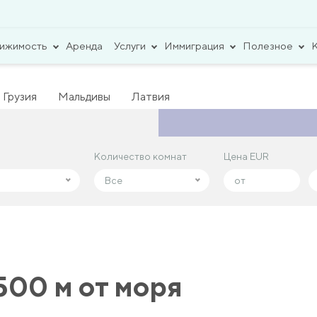
вижимость
Аренда
Услуги
Иммиграция
Полезное
Грузия
Мальдивы
Латвия
Количество комнат
Количество комнат
Цена EUR
Цена EUR
Все
Все
500 м от моря