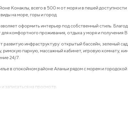
оне Конаклы, всего в 500 м от моря и в пешей доступности
виды на море, горы и город.
 позволяет оформить интерьер под собственный стиль. Благо
 для комфортного проживания, отдыха у моря и получения В
т развитую инфраструктуру: открытый бассейн, зеленый сад
у, римскую парную, массажный кабинет, игровую комнату, ки
ние 24/7.
илье в спокойном районе Аланьи рядом с морем и городской
и записаться на просмотр.