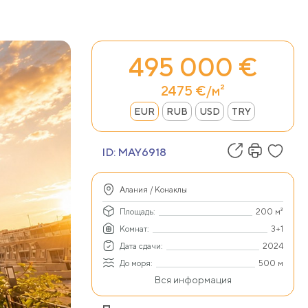
495 000 €
2475 €/м²
EUR
RUB
USD
TRY
ID:
MAY6918
Алания / Конаклы
Площадь:
200 м²
Комнат:
3+1
Дата сдачи:
2024
До моря:
500 м
Вся информация