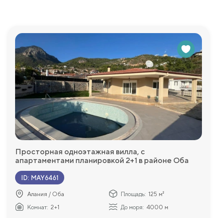
Просторная одноэтажная вилла, с
апартаментами планировкой 2+1 в районе Оба
м бассейном
ВНЖ
ID
:
MAY6461
Алания / Оба
Площадь:
125 м²
Комнат:
2+1
До моря:
4000 м