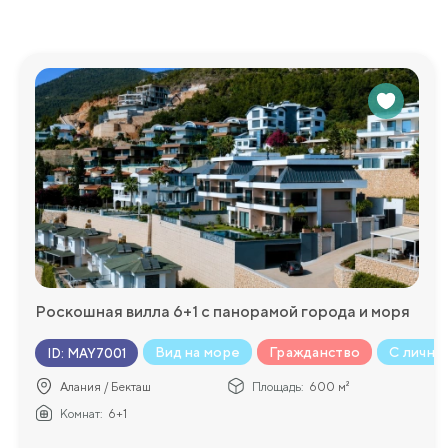
Роскошная вилла 6+1 с панорамой города и моря
Вид на море
Гражданство
С личны
ID
:
MAY7001
Алания / Бекташ
Площадь:
600 м²
Комнат:
6+1