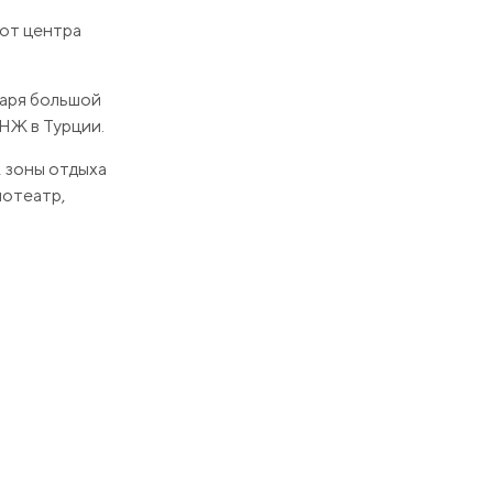
 от центра
даря большой
НЖ в Турции.
, зоны отдыха
нотеатр,