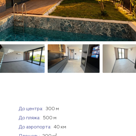
До центра:
300 м
До пляжа:
500 м
До аэропорта:
40 км
Площадь:
200 м²