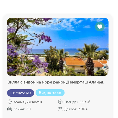
Вилла с видом на море район Демирташ Аланья.
Вид на море
ID
:
MAY6763
Алания / Демирташ
Площадь:
280 м²
Комнат:
3+1
До моря:
600 м