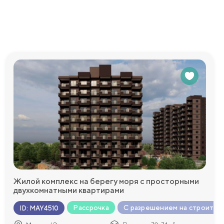
Жилой комплекс на берегу моря с просторными
двухкомнатными квартирами
Рассрочка
С разрешением на строител
ID
:
MAY4510