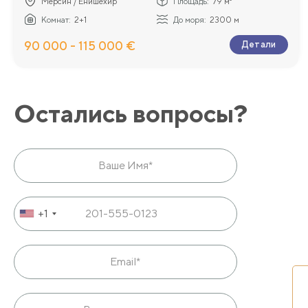
Мерсин / Енишехир
Площадь:
79 м²
Комнат:
2+1
До моря:
2300 м
90 000 - 115 000 €
Детали
Остались вопросы?
+1