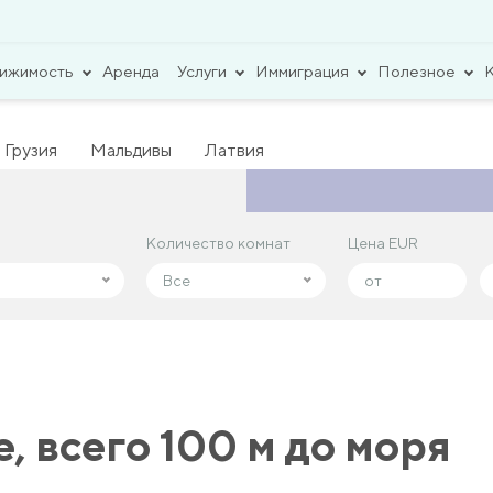
вижимость
Аренда
Услуги
Иммиграция
Полезное
Грузия
Мальдивы
Латвия
Количество комнат
Количество комнат
Цена EUR
Цена EUR
Все
Все
е, всего 100 м до моря