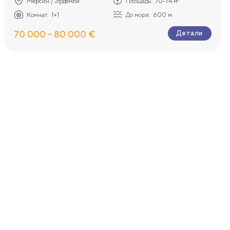
Мерсин / Эрдемли
Площадь:
70-74 м²
Комнат:
1+1
До моря:
600 м
70 000 - 80 000 €
Детали