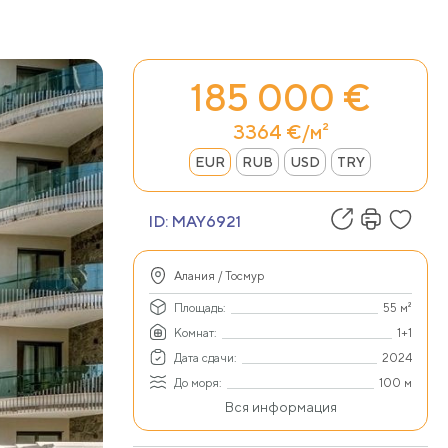
185 000 €
3364 €/м²
EUR
RUB
USD
TRY
ID:
MAY6921
Алания / Тосмур
Площадь:
55 м²
Комнат:
1+1
Дата сдачи:
2024
До моря:
100 м
Вся информация