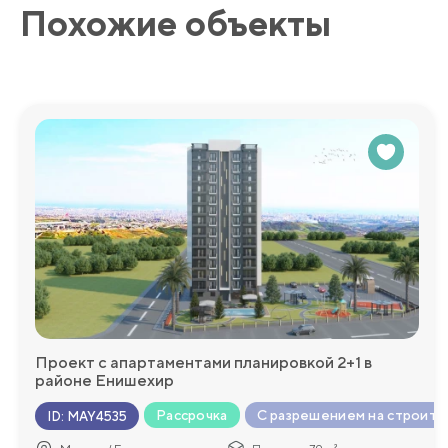
Похожие объекты
Проект с апартаментами планировкой 2+1 в
районе Енишехир
Рассрочка
С разрешением на строите
ID
:
MAY4535