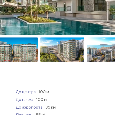
До центра:
100 м
До пляжа:
100 м
До аэропорта:
35 км
Площадь:
55 м²