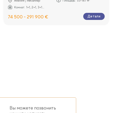
Алания / Авсаллар
Площадь:
53-187 м²
Комнат:
1+1, 2+1, 3+1...
74 500 - 291 900 €
Детали
Вы можете позвонить