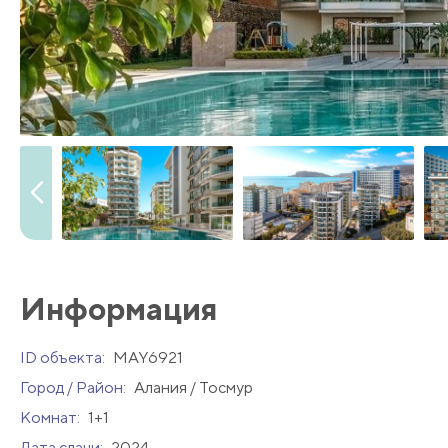
Информация
ID объекта:
MAY6921
Город / Район:
Алания / Тосмур
Комнат:
1+1
Дата сдачи:
2024