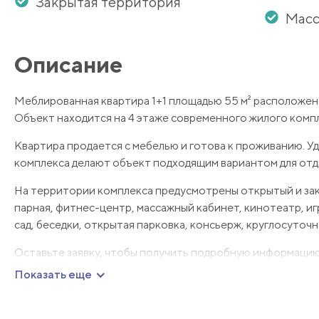
Закрытая территория
Масс
Описание
Меблированная квартира 1+1 площадью 55 м² расположена в
Объект находится на 4 этаже современного жилого компле
Квартира продается с мебелью и готова к проживанию. Уд
комплекса делают объект подходящим вариантом для отды
На территории комплекса предусмотрены открытый и закр
парная, фитнес-центр, массажный кабинет, кинотеатр, иг
сад, беседки, открытая парковка, консьерж, круглосуточ
Оставьте заявку, чтобы получить подробную информацию 
Показать еще