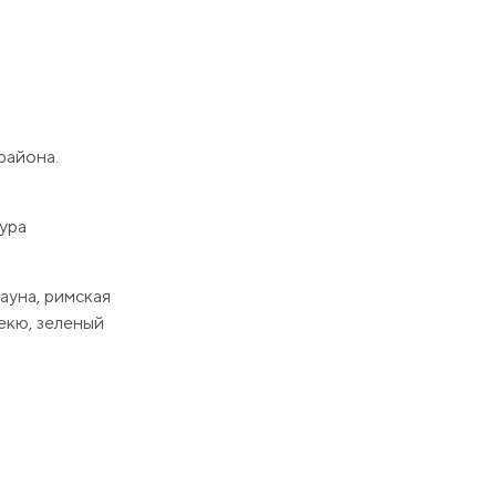
района.
тура
ауна, римская
бекю, зеленый