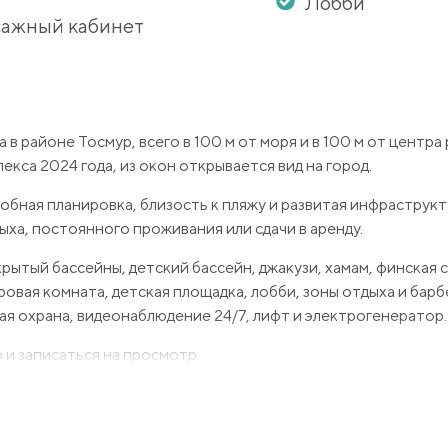
Лобби
ажный кабинет
 районе Тосмур, всего в 100 м от моря и в 100 м от центра 
кса 2024 года, из окон открывается вид на город.
обная планировка, близость к пляжу и развитая инфраструк
ха, постоянного проживания или сдачи в аренду.
ытый бассейны, детский бассейн, джакузи, хамам, финская с
ровая комната, детская площадка, лобби, зоны отдыха и бар
ная охрана, видеонаблюдение 24/7, лифт и электрогенератор.
и записаться на просмотр.