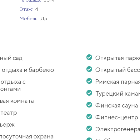
Этаж:
4
Мебель:
Да
ный сад
Открытая парк
 отдыха и барбекю
Открытый бас
 отдыха с
Римская парна
онгами
Турецкий хама
вая комната
Финская сауна
театр
Фитнес-центр
сьерж
Электрогенер
лосуточная охрана