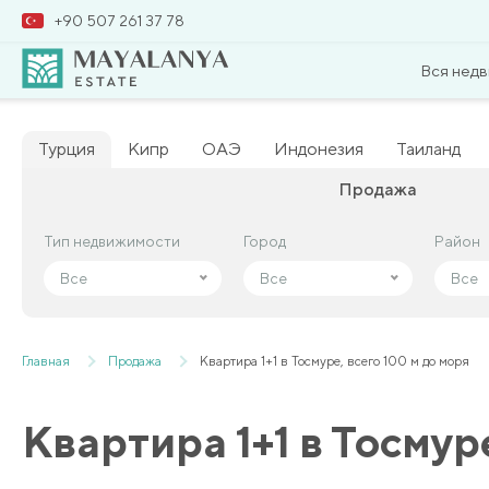
+90 507 261 37 78
Вся нед
Турция
Кипр
ОАЭ
Индонезия
Таиланд
Продажа
Тип недвижимости
Тип недвижимости
Город
Город
Район
Район
Все
Все
Все
Все
Все
Все
Главная
Продажа
Квартира 1+1 в Тосмуре, всего 100 м до моря
Квартира 1+1 в Тосмур