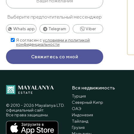
Выберите предпочтительный мессенджер
Whats app
Telegram
Viber
Я согласен с
условиями и политикой
конфиденциальности
Вся недвижимость
Турция
Северный Кипр
© 2010 - 2026 Мayalanya LTD.
ОАЭ
официальный сайт.
Все права защищены.
Индонезия
Тайланд
Грузия
Мальдивы