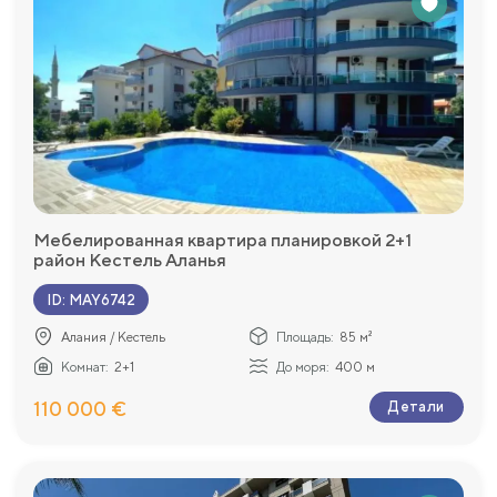
Мебелированная квартира планировкой 2+1
район Кестель Аланья
ID
:
MAY6742
Алания / Кестель
Площадь:
85 м²
Комнат:
2+1
До моря:
400 м
110 000 €
Детали