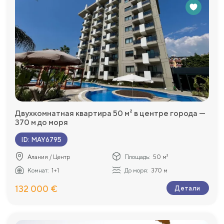
Двухкомнатная квартира 50 м² в центре города —
370 м до моря
ID
:
MAY6795
Алания / Центр
Площадь:
50 м²
Комнат:
1+1
До моря:
370 м
132 000 €
Детали