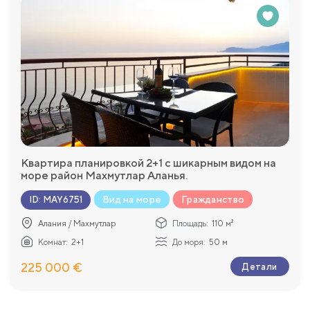
Квартира планировкой 2+1 с шикарным видом на
море район Махмутлар Аланья.
Вид на море
Гражданство
ID
:
MAY6751
Алания / Махмутлар
Площадь:
110 м²
Комнат:
2+1
До моря:
50 м
225 000 €
Детали