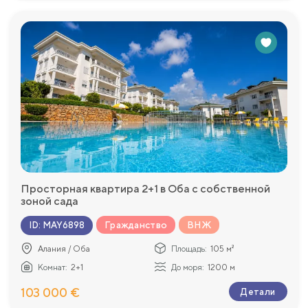
Просторная квартира 2+1 в Оба с собственной
зоной сада
Гражданство
ВНЖ
ID
:
MAY6898
Алания / Оба
Площадь:
105 м²
Комнат:
2+1
До моря:
1200 м
103 000 €
Детали