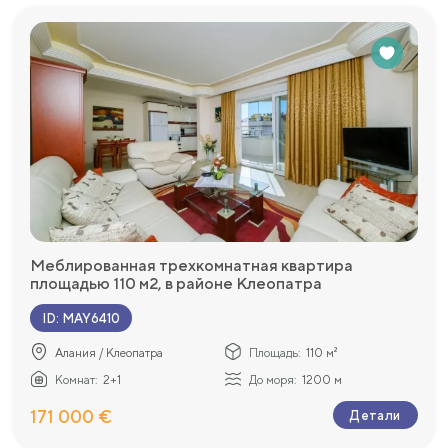
Меблированная трехкомнатная квартира
площадью 110 м2, в районе Клеопатра
ID
:
MAY6410
Алания / Клеопатра
Площадь:
110 м²
Комнат:
2+1
До моря:
1200 м
171 000 €
Детали