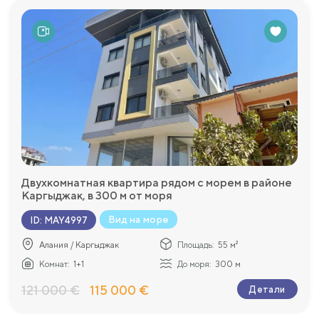
Двухкомнатная квартира рядом с морем в районе
Каргыджак, в 300 м от моря
Вид на море
ID
:
MAY4997
Алания / Каргыджак
Площадь:
55 м²
Комнат:
1+1
До моря:
300 м
121 000 €
115 000 €
Детали