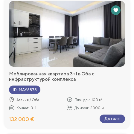
Меблированная квартира 3+1 в Оба с
инфраструктурой комплекса
ID
:
MAY6878
Алания / Оба
Площадь:
100 м²
Комнат:
3+1
До моря:
2000 м
132 000 €
Детали