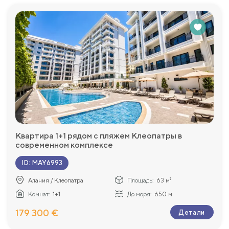
Квартира 1+1 рядом с пляжем Клеопатры в
современном комплексе
ID
:
MAY6993
Алания / Клеопатра
Площадь:
63 м²
Комнат:
1+1
До моря:
650 м
179 300 €
Детали