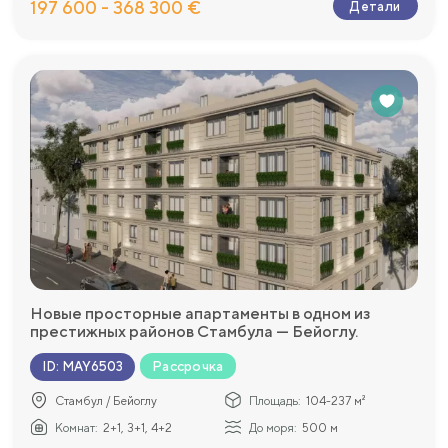
197 600 - 368 300 €
Детали
Новые просторные апартаменты в одном из
престижных районов Стамбула — Бейоглу.
Рассрочка
ID
:
MAY6503
Стамбул / Бейоглу
Площадь:
104-237 м²
Комнат:
2+1, 3+1, 4+2
До моря:
500 м