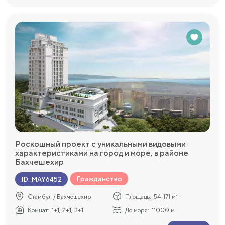
Роскошный проект с уникальными видовыми
характеристиками на город и море, в районе
Бахчешехир
Гражданство
ID
:
MAY6452
Стамбул / Бахчешехир
Площадь:
54-171 м²
Комнат:
1+1, 2+1, 3+1
До моря:
11000 м