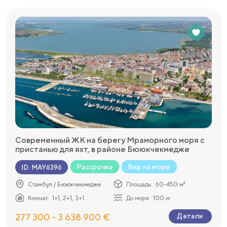
Современный ЖК на берегу Мраморного моря с
пристанью для яхт, в районе Бююкчекмедже
Рассрочка
Вид на море
ID
:
MAY6396
Стамбул / Бююкчекмедже
Площадь:
60-450 м²
Комнат:
1+1, 2+1, 3+1...
До моря:
100 м
277 300 - 3 638 900 €
Детали