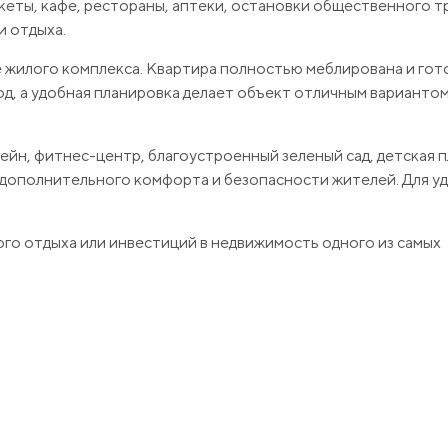
кеты, кафе, рестораны, аптеки, остановки общественного т
и отдыха.
 жилого комплекса. Квартира полностью меблирована и гото
д, а удобная планировка делает объект отличным вариантом
йн, фитнес-центр, благоустроенный зеленый сад, детская 
я дополнительного комфорта и безопасности жителей. Для у
го отдыха или инвестиций в недвижимость одного из самых
ации и организации просмотра квартиры.