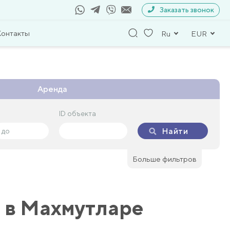
Заказать звонок
Контакты
Ru
EUR
Аренда
ID объекта
ID объекта
Найти
Найти
Больше фильтров
я в Махмутларе