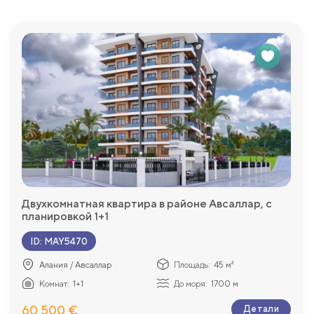
Двухкомнатная квартира в районе Авсаллар, с
планировкой 1+1
ID
:
MAY5470
Алания / Авсаллар
Площадь:
45 м²
Комнат:
1+1
До моря:
1700 м
60 500 €
Детали