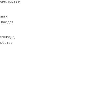
ранспорта и
ва к
 как для
площадка,
добства