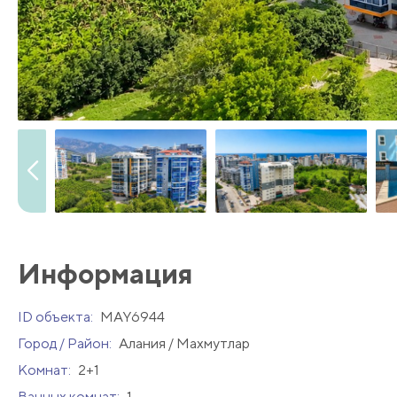
Информация
ID объекта:
MAY6944
Город / Район:
Алания / Махмутлар
Комнат:
2+1
Ванных комнат:
1