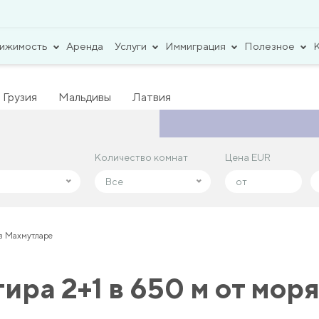
вижимость
Аренда
Услуги
Иммиграция
Полезное
Грузия
Мальдивы
Латвия
Количество комнат
Количество комнат
Цена EUR
Цена EUR
Все
Все
 в Махмутларе
ра 2+1 в 650 м от мор