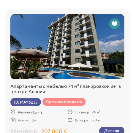
Апартаменты с мебелью 74 м² планировкой 2+1 в
центре Алании
Срочная продажа
ID
:
MAY6233
Алания / Центр
Площадь:
74 м²
Комнат:
2+1
До моря:
370 м
220 000 €
207 000 €
Детали