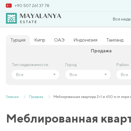
+90 507 261 37 78
Вся нед
Турция
Кипр
ОАЭ
Индонезия
Таиланд
Продажа
Тип недвижимости
Тип недвижимости
Город
Город
Район
Район
Все
Все
Все
Все
Все
Все
Главная
Продажа
Меблированная квартира 2+1 в 650 м от моря
Меблированная кварти