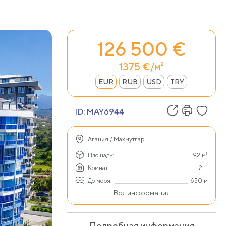
126 500 €
1375 €/м²
EUR
RUB
USD
TRY
ID:
MAY6944
Алания / Махмутлар
Площадь:
92 м²
Комнат:
2+1
До моря:
650 м
Вся информация
Подробная информация