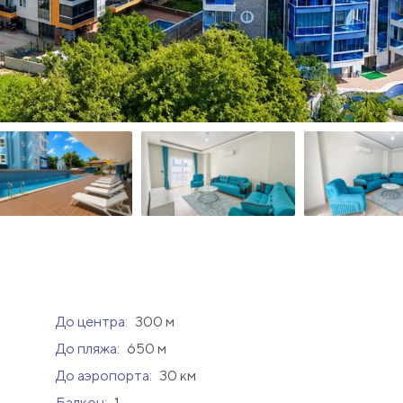
До центра:
300 м
До пляжа:
650 м
До аэропорта:
30 км
Балкон:
1