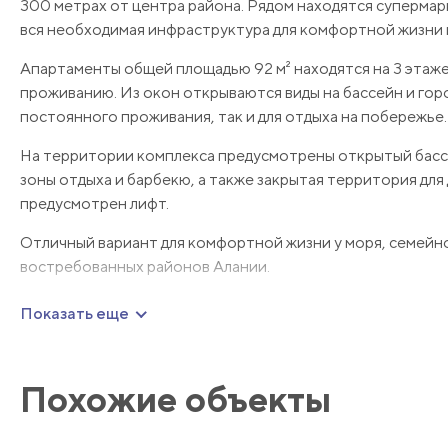
300 метрах от центра района. Рядом находятся супермар
вся необходимая инфраструктура для комфортной жизни 
Апартаменты общей площадью 92 м² находятся на 3 этаже
проживанию. Из окон открываются виды на бассейн и горо
постоянного проживания, так и для отдыха на побережье.
На территории комплекса предусмотрены открытый бассе
зоны отдыха и барбекю, а также закрытая территория дл
предусмотрен лифт.
Отличный вариант для комфортной жизни у моря, семейно
востребованных районов Алании.
Свяжитесь с нами для получения дополнительной информ
Показать еще
Похожие объекты