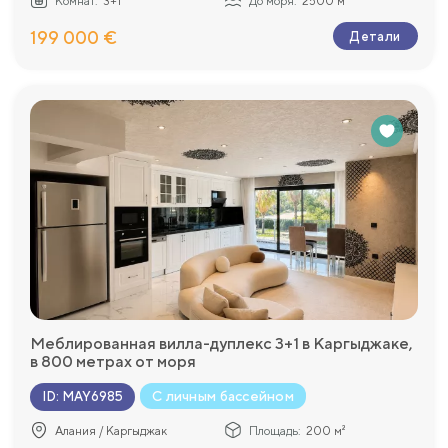
Комнат:
3+1
До моря:
2500 м
199 000 €
Детали
Меблированная вилла-дуплекс 3+1 в Каргыджаке,
в 800 метрах от моря
С личным бассейном
ID
:
MAY6985
Алания / Каргыджак
Площадь:
200 м²