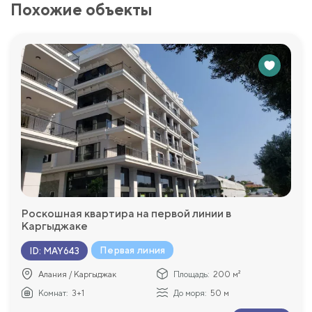
Похожие объекты
Роскошная квартира на первой линии в
Каргыджаке
Первая линия
ID
:
MAY643
Алания / Каргыджак
Площадь:
200 м²
Комнат:
3+1
До моря:
50 м