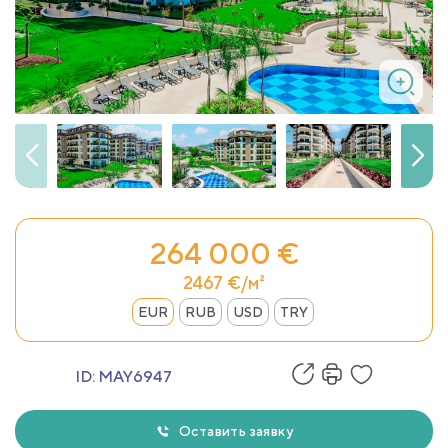
264 000 €
2467 €/м²
EUR
RUB
USD
TRY
ID:
MAY6947
Оставить заявку