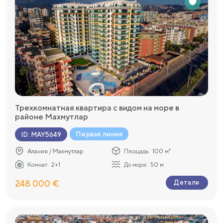
Трехкомнатная квартира с видом на море в
районе Махмутлар
Первая линия
ID
:
MAY5649
Алания / Махмутлар
Площадь:
100 м²
Комнат:
2+1
До моря:
50 м
248 000 €
Детали