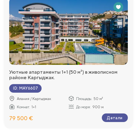
Уютные апартаменты 1+1 (50 м²) в живописном
районе Каргыджак.
ID
:
MAY6607
Алания / Каргыджак
Площадь:
50 м²
Комнат:
1+1
До моря:
900 м
79 500 €
Детали