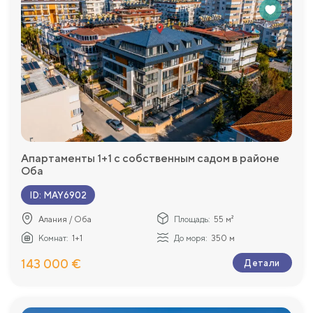
Апартаменты 1+1 с собственным садом в районе
Оба
ID
:
MAY6902
Алания / Оба
Площадь:
55 м²
Комнат:
1+1
До моря:
350 м
143 000 €
Детали