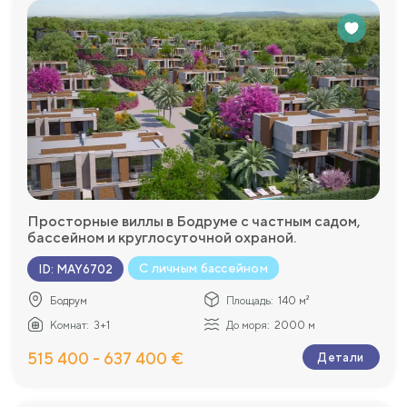
Просторные виллы в Бодруме с частным садом,
бассейном и круглосуточной охраной.
С личным бассейном
ID
:
MAY6702
Бодрум
Площадь:
140 м²
Комнат:
3+1
До моря:
2000 м
515 400 - 637 400 €
Детали