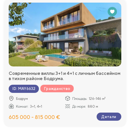
Современные виллы 3+1 и 4+1 с личным бассейном
в тихом районе Бодрума.
Гражданство
ID
:
MAY6632
Бодрум
Площадь:
126-146 м²
Комнат:
3+1, 4+1
До моря:
880 м
605 000 - 815 000 €
Детали