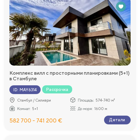
Комплекс вилл с просторными планировками (5+1)
в Стамбуле
Рассрочка
ID
:
MAY6314
Стамбул / Силиври
Площадь:
574-740 м²
Комнат:
5+1
До моря:
1600 м
582 700 - 741 200 €
Детали