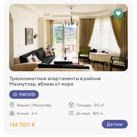
Трехкомнатные апартаменты в районе
Махмутлар, вблизи от моря
ID
:
MAY6115
Алания / Махмутлар
Площадь:
120 м²
Комнат:
2+1
До моря:
420 м
148 500 €
Детали