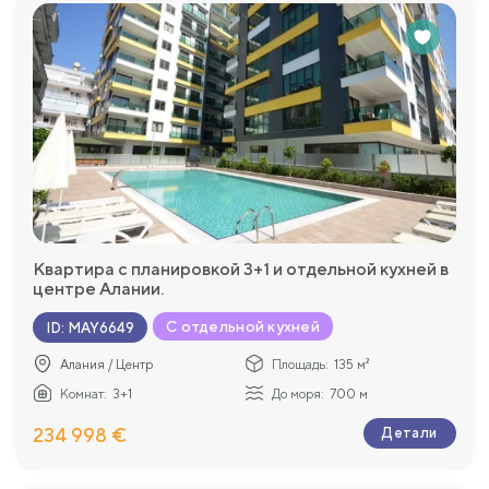
Квартира с планировкой 3+1 и отдельной кухней в
центре Алании.
С отдельной кухней
ID
:
MAY6649
Алания / Центр
Площадь:
135 м²
Комнат:
3+1
До моря:
700 м
234 998 €
Детали