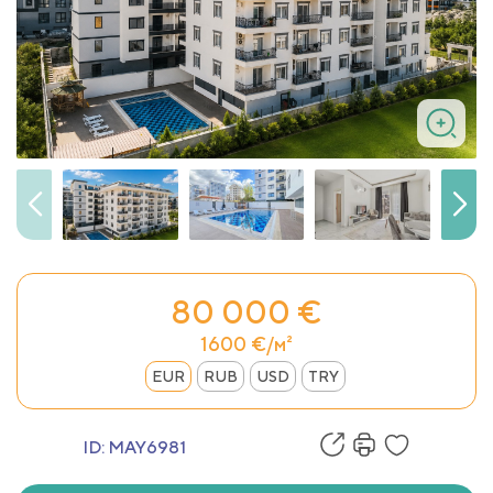
80 000 €
1600 €/м²
EUR
RUB
USD
TRY
ID:
MAY6981