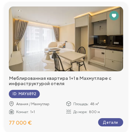
Меблированная квартира 1+1 в Махмутларе с
инфраструктурой отеля
ID
:
MAY6892
Алания / Махмутлар
Площадь:
48 м²
Комнат:
1+1
До моря:
800 м
77 000 €
Детали