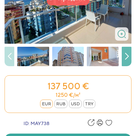
137 500 €
1250 €/м²
EUR
RUB
USD
TRY
ID:
MAY738