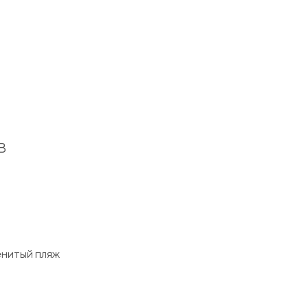
В
енитый пляж