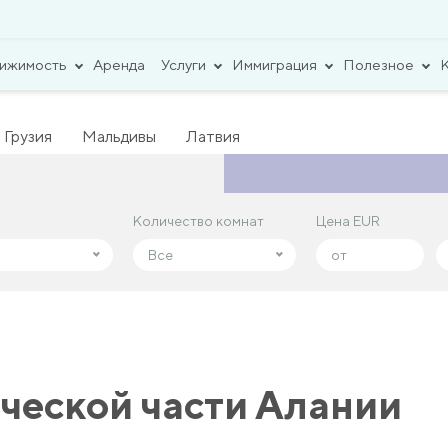
вижимость
Аренда
Услуги
Иммиграция
Полезное
Грузия
Мальдивы
Латвия
Количество комнат
Количество комнат
Цена EUR
Цена EUR
Все
Все
ической части Алании