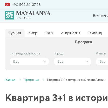
+90 507 261 37 78
Вся нед
Турция
Кипр
ОАЭ
Индонезия
Таиланд
Продажа
Тип недвижимости
Тип недвижимости
Город
Город
Район
Район
Все
Все
Все
Все
Все
Все
Главная
Проданные
Квартира 3+1 в исторической части Алании
Квартира 3+1 в истор