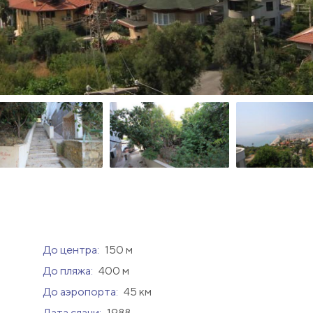
До центра:
150 м
До пляжа:
400 м
До аэропорта:
45 км
Дата сдачи:
1988