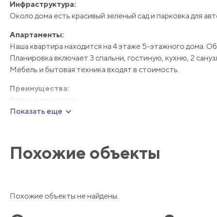
Инфраструктура:
Около дома есть красивый зеленый сад и парковка для ав
Апартаменты:
Наша квартира находится на 4 этаже 5-этажного дома. Об
Планировка включает 3 спальни, гостиную, кухню, 2 санузл
Мебель и бытовая техника входят в стоимость.
Преимущества:
Вид на море и горы
Показать еще
Уникальное расположение в историческом центре
Отсутствие городского шума
Близость туристической и городской инфраструктуры
Похожие объекты
Похожие объекты не найдены.