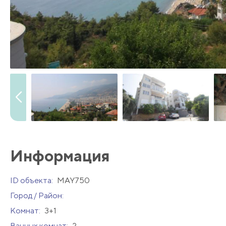
Информация
ID объекта:
MAY750
Город / Район:
Комнат:
3+1
Ванных комнат:
2