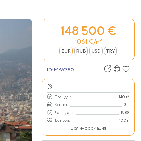
148 500 €
1061 €/м²
EUR
RUB
USD
TRY
ID:
MAY750
Площадь:
140 м²
Комнат:
3+1
Дата сдачи:
1988
До моря:
400 м
Вся информация