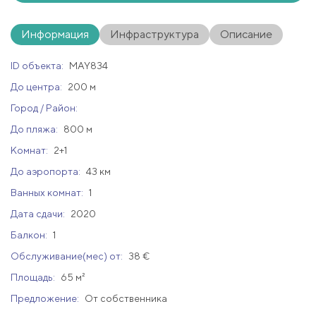
Информация
Инфраструктура
Описание
ID объекта:
MAY834
До центра:
200 м
Город / Район:
До пляжа:
800 м
Комнат:
2+1
До аэропорта:
43 км
Ванных комнат:
1
Дата сдачи:
2020
Балкон:
1
Обслуживание(мес) от:
38 €
Площадь:
65 м²
Предложение:
От собственника