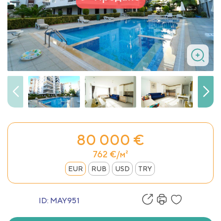
80 000 €
762 €/м²
EUR
RUB
USD
TRY
ID:
MAY951