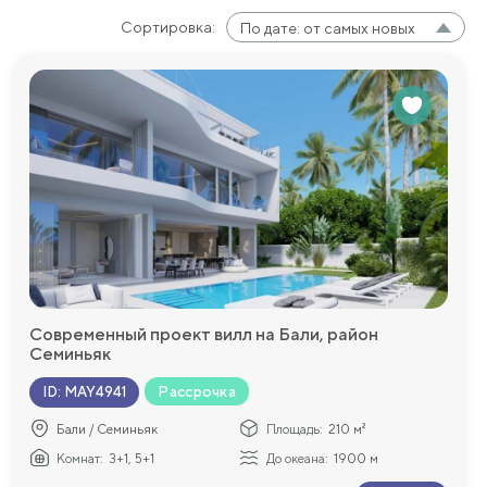
Сортировка:
По дате: от самых новых
Современный проект вилл на Бали, район
Семиньяк
Рассрочка
ID
:
MAY4941
Бали / Семиньяк
Площадь:
210 м²
Комнат:
3+1, 5+1
До океана:
1900 м