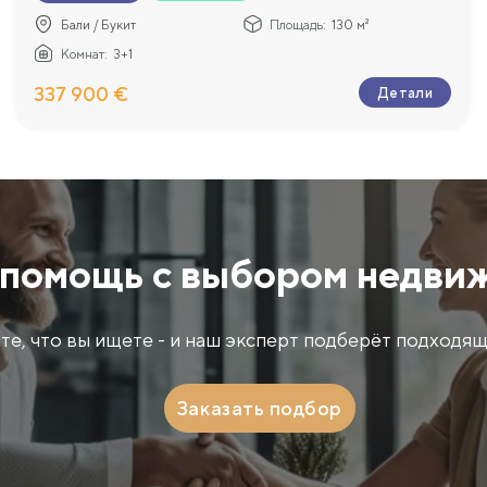
Бали / Букит
Площадь:
130 м²
Комнат:
3+1
337 900 €
Детали
помощь с выбором недви
те, что вы ищете - и наш эксперт подберёт подходящ
Заказать подбор