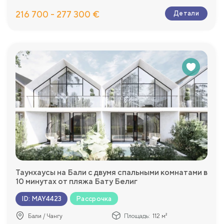
216 700 - 277 300 €
Детали
Таунхаусы на Бали с двумя спальными комнатами в
10 минутах от пляжа Бату Белиг
Рассрочка
ID
:
MAY4423
Бали / Чангу
Площадь:
112 м²