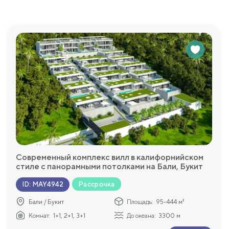
Современный комплекс вилл в калифорнийском
стиле с панорамными потолками на Бали, Букит
Рассрочка
ID
:
MAY4942
Бали / Букит
Площадь:
95-444 м²
Комнат:
1+1, 2+1, 3+1
До океана:
3300 м