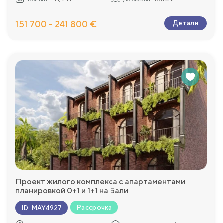
151 700 - 241 800 €
Детали
Проект жилого комплекса с апартаментами
планировкой 0+1 и 1+1 на Бали
Рассрочка
ID
:
MAY4927