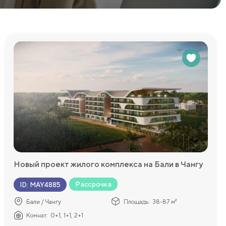
Новый проект жилого комплекса на Бали в Чангу
Рассрочка
ID
:
MAY4885
Бали / Чангу
Площадь:
38-87 м²
Комнат:
0+1, 1+1, 2+1