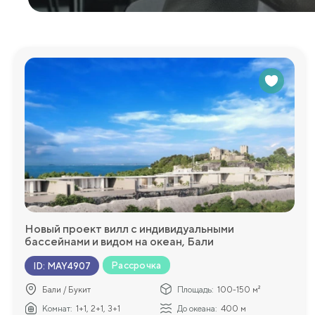
Новый проект вилл с индивидуальными
бассейнами и видом на океан, Бали
Рассрочка
ID
:
MAY4907
Бали / Букит
Площадь:
100-150 м²
Комнат:
1+1, 2+1, 3+1
До океана:
400 м