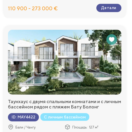
110 900 - 273 000 €
Детали
Таунхаус с двумя спальными комнатами и с личным
бассейном рядом с пляжем Бату Болонг
С личным бассейном
ID
:
MAY4422
Бали / Чангу
Площадь:
127 м²