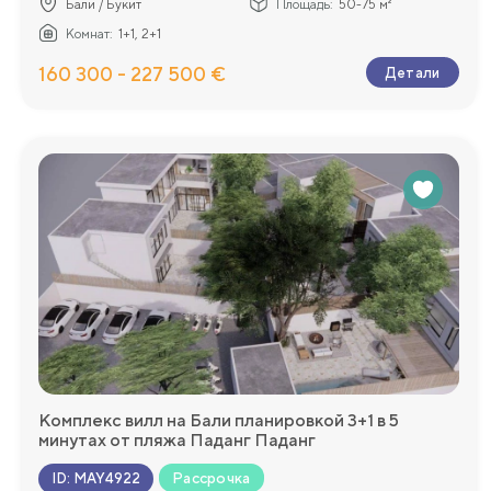
Бали / Букит
Площадь:
50-75 м²
Комнат:
1+1, 2+1
160 300 - 227 500 €
Детали
Комплекс вилл на Бали планировкой 3+1 в 5
минутах от пляжа Паданг Паданг
Рассрочка
ID
:
MAY4922