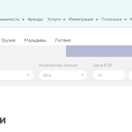
вижимость
Аренда
Услуги
Иммиграция
Полезное
Грузия
Мальдивы
Латвия
Количество комнат
Количество комнат
Цена EUR
Цена EUR
Все
Все
и