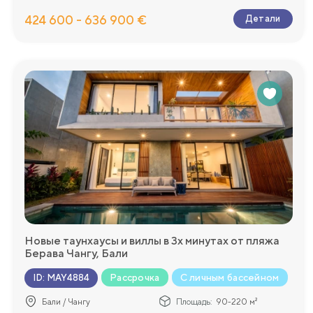
424 600 - 636 900 €
Детали
Новые таунхаусы и виллы в 3х минутах от пляжа
Берава Чангу, Бали
Рассрочка
С личным бассейном
ID
:
MAY4884
Бали / Чангу
Площадь:
90-220 м²