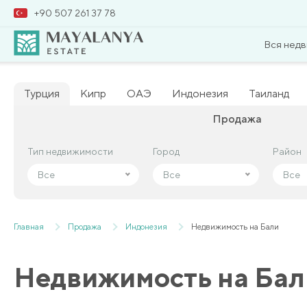
+90 507 261 37 78
Вся нед
Турция
Кипр
ОАЭ
Индонезия
Таиланд
Продажа
Тип недвижимости
Тип недвижимости
Город
Город
Район
Район
Все
Все
Все
Все
Все
Все
Главная
Продажа
Индонезия
Недвижимость на Бали
Недвижимость на Бал