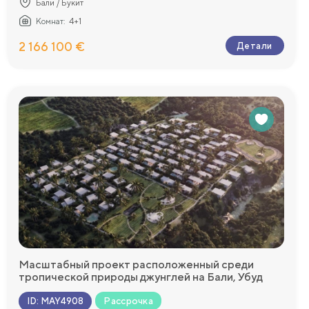
Бали / Букит
Комнат:
4+1
2 166 100 €
Детали
Масштабный проект расположенный среди
тропической природы джунглей на Бали, Убуд
Рассрочка
ID
:
MAY4908