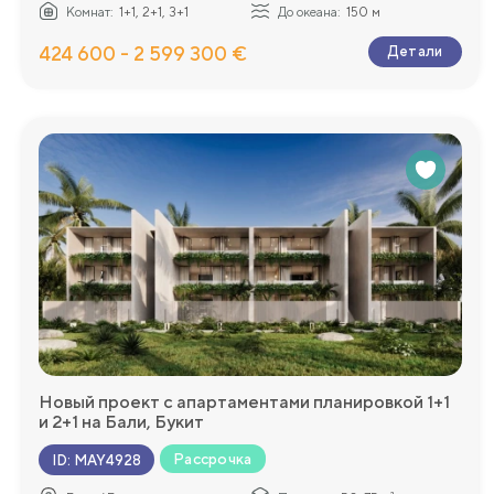
Комнат:
1+1, 2+1, 3+1
До океана:
150 м
424 600 - 2 599 300 €
Детали
Новый проект с апартаментами планировкой 1+1
и 2+1 на Бали, Букит
Рассрочка
ID
:
MAY4928