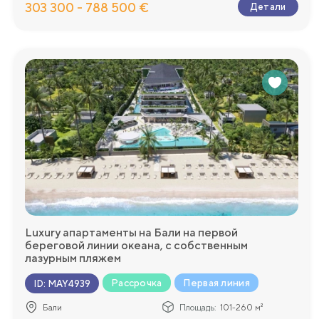
303 300 - 788 500 €
Детали
Luxury апартаменты на Бали на первой
береговой линии океана, с собственным
лазурным пляжем
Рассрочка
Первая линия
ID
:
MAY4939
Бали
Площадь:
101-260 м²