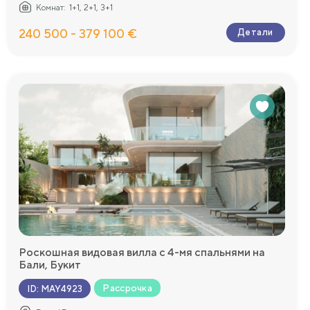
Комнат:
1+1, 2+1, 3+1
240 500 - 379 100 €
Детали
Роскошная видовая вилла с 4-мя спальнями на
Бали, Букит
Рассрочка
ID
:
MAY4923