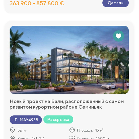
363 900 - 857 800 €
Детали
Новый проект на Бали, расположенный с самом
развитом курортном районе Семиньяк
Рассрочка
ID
:
MAY4938
Бали
Площадь:
45 м²
Комнат:
1+1, 2+1
До океана:
1600 м