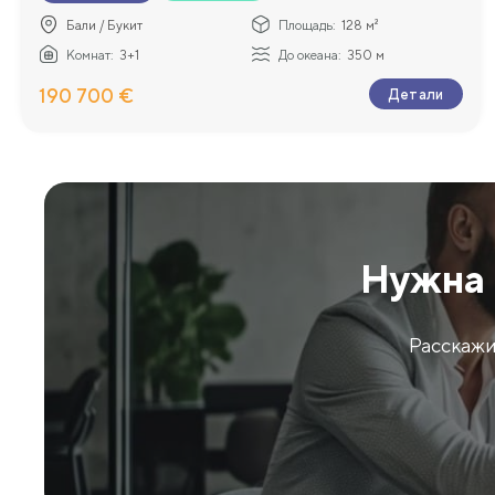
Бали / Букит
Площадь:
128 м²
Комнат:
3+1
До океана:
350 м
190 700 €
Детали
Нужна 
Расскажи