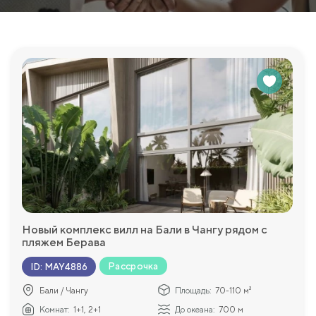
Новый комплекс вилл на Бали в Чангу рядом с
пляжем Берава
Рассрочка
ID
:
MAY4886
Бали / Чангу
Площадь:
70-110 м²
Комнат:
1+1, 2+1
До океана:
700 м