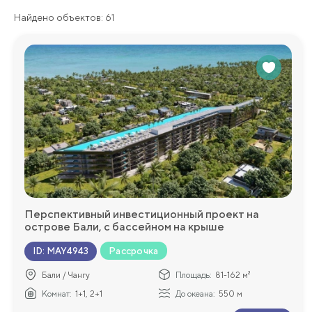
Найдено объектов: 61
Перспективный инвестиционный проект на
острове Бали, с бассейном на крыше
Рассрочка
ID
:
MAY4943
Бали / Чангу
Площадь:
81-162 м²
Комнат:
1+1, 2+1
До океана:
550 м