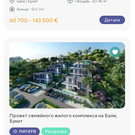
Бали / Букит
Площадь:
20-45 м²
Комнат:
0+1, 1+1
60 700 - 143 500 €
Детали
Проект семейного жилого комплекса на Бали,
Букит
Рассрочка
ID
:
MAY4918