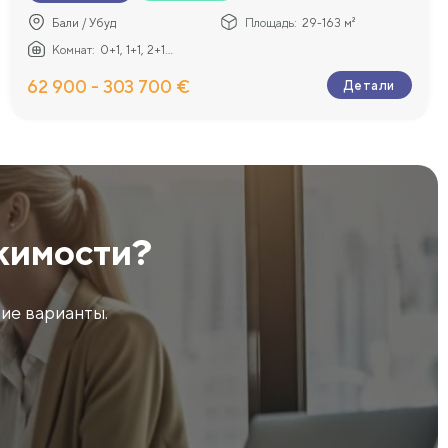
Бали / Убуд
Площадь:
29-163 м²
Комнат:
0+1, 1+1, 2+1...
62 900 - 303 700 €
Детали
жимости?
ие варианты.