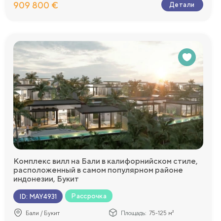
909 800 €
Детали
Комплекс вилл на Бали в калифорнийском стиле,
расположенный в самом популярном районе
индонезии, Букит
Рассрочка
ID
:
MAY4931
Бали / Букит
Площадь:
75-125 м²