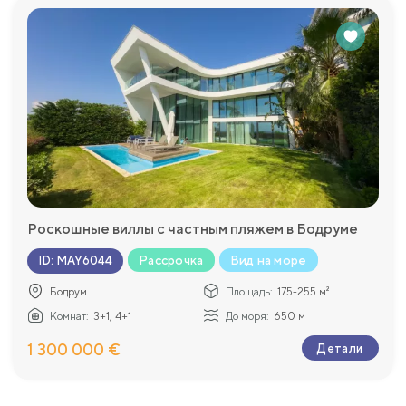
Роскошные виллы с частным пляжем в Бодруме
Рассрочка
Вид на море
ID
:
MAY6044
Бодрум
Площадь:
175-255 м²
Комнат:
3+1, 4+1
До моря:
650 м
1 300 000 €
Детали