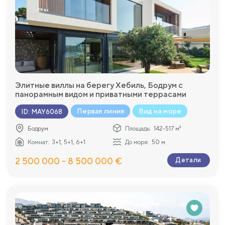
Элитные виллы на берегу Хебиль, Бодрум с
панорамным видом и приватными террасами
Первая линия
Вид на море
ID
:
MAY6068
Бодрум
Площадь:
142-517 м²
Комнат:
3+1, 5+1, 6+1
До моря:
50 м
2 500 000 - 8 500 000 €
Детали