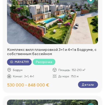
Комплекс вилл планировкой 3+1 и 4+1 в Бодруме, с
собственным бассейном
Рассрочка
ID
:
MAY4799
Бодрум
Площадь:
152-210 м²
Комнат:
3+1, 4+1
До моря:
750 м
530 000 - 848 000 €
Детали