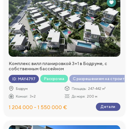
Комплекс вилл планировкой 3+1 в Бодруме, с
собственным бассейном
Рассрочка
С разрешением на строите
ID
:
MAY4797
Бодрум
Площадь:
247-442 м²
Комнат:
3+2
До моря:
200 м
1 204 000 - 1 550 000 €
Детали