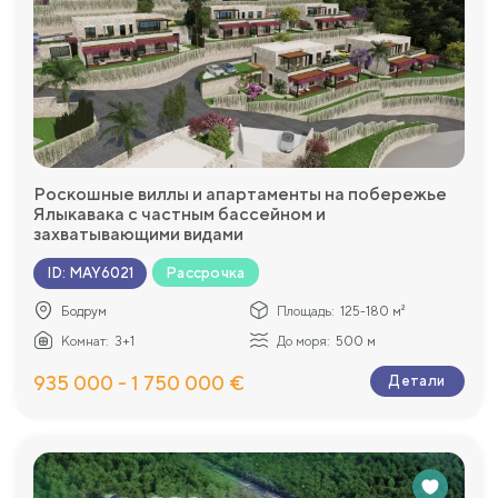
Роскошные виллы и апартаменты на побережье
Ялыкавака с частным бассейном и
захватывающими видами
Рассрочка
ID
:
MAY6021
Бодрум
Площадь:
125-180 м²
Комнат:
3+1
До моря:
500 м
935 000 - 1 750 000 €
Детали