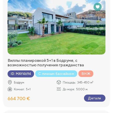
Виллы планировкой 5+1 в Бодруме, с
возможностью получения гражданства
С личным бассейном
ВНЖ
ID
:
MAY4694
Бодрум
Площадь:
345-450 м²
Комнат:
5+1
До моря:
5000 м
664 700 €
Детали