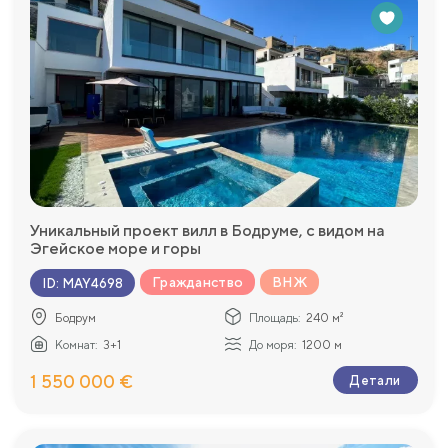
Уникальный проект вилл в Бодруме, с видом на
Эгейское море и горы
Гражданство
ВНЖ
ID
:
MAY4698
Бодрум
Площадь:
240 м²
Комнат:
3+1
До моря:
1200 м
1 550 000 €
Детали