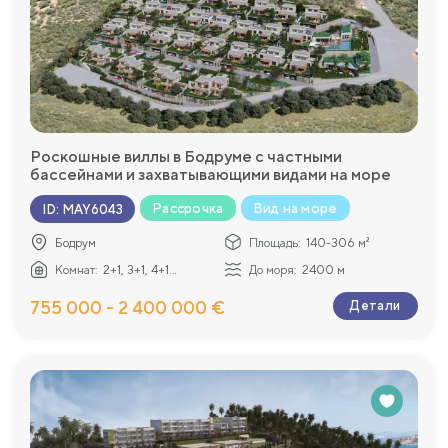
Роскошные виллы в Бодруме с частными
бассейнами и захватывающими видами на морe
Рассрочка
Вид на море
ID
:
MAY6043
Бодрум
Площадь:
140-306 м²
Комнат:
2+1, 3+1, 4+1...
До моря:
2400 м
755 000 - 2 400 000 €
Детали