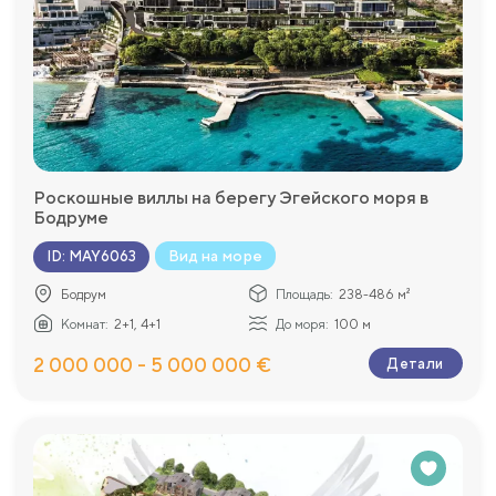
Роскошные виллы на берегу Эгейского моря в
Бодруме
Вид на море
ID
:
MAY6063
Бодрум
Площадь:
238-486 м²
Комнат:
2+1, 4+1
До моря:
100 м
2 000 000 - 5 000 000 €
Детали