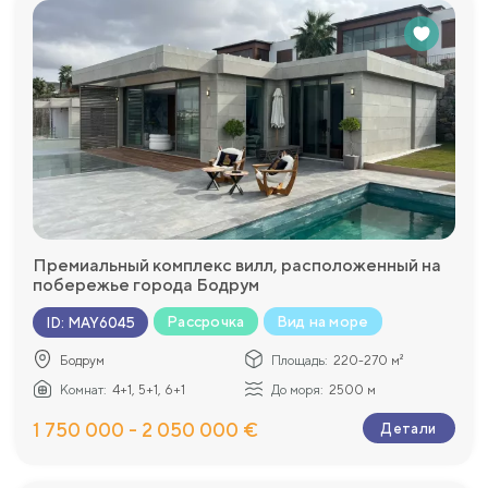
Премиальный комплекс вилл, расположенный на
побережье города Бодрум
Рассрочка
Вид на море
ID
:
MAY6045
Бодрум
Площадь:
220-270 м²
Комнат:
4+1, 5+1, 6+1
До моря:
2500 м
1 750 000 - 2 050 000 €
Детали