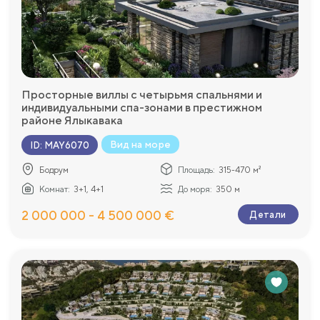
Просторные виллы с четырьмя спальнями и
индивидуальными спа-зонами в престижном
районе Ялыкавака
Вид на море
ID
:
MAY6070
Бодрум
Площадь:
315-470 м²
Комнат:
3+1, 4+1
До моря:
350 м
2 000 000 - 4 500 000 €
Детали