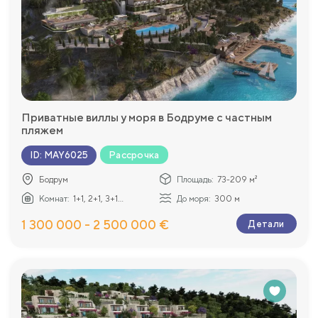
Приватные виллы у моря в Бодруме с частным
пляжем
Рассрочка
ID
:
MAY6025
Бодрум
Площадь:
73-209 м²
Комнат:
1+1, 2+1, 3+1...
До моря:
300 м
1 300 000 - 2 500 000 €
Детали