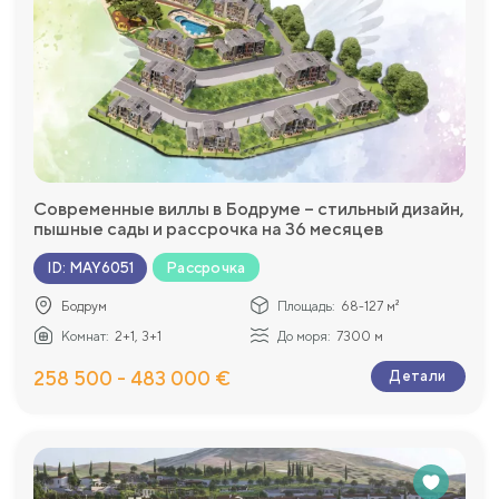
Современные виллы в Бодруме – стильный дизайн,
пышные сады и рассрочка на 36 месяцев
Рассрочка
ID
:
MAY6051
Бодрум
Площадь:
68-127 м²
Комнат:
2+1, 3+1
До моря:
7300 м
258 500 - 483 000 €
Детали