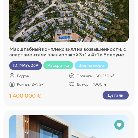
Масштабный комплекс вилл на возвышенности, с
апартаментами планировкой 3+1 и 4+1 в Бодруме
Рассрочка
Вид на море
ID
:
MAY6069
Бодрум
Площадь:
180-250 м²
Комнат:
2+1, 3+1
До моря:
1000 м
1 400 000 €
Детали