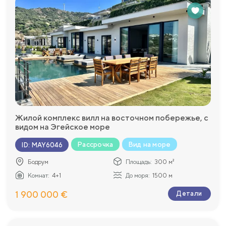
Жилой комплекс вилл на восточном побережье, с
видом на Эгейское море
Рассрочка
Вид на море
ID
:
MAY6046
Бодрум
Площадь:
300 м²
Комнат:
4+1
До моря:
1500 м
1 900 000 €
Детали