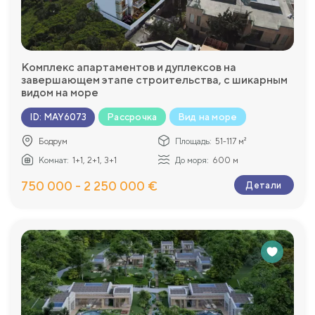
Комплекс апартаментов и дуплексов на
завершающем этапе строительства, с шикарным
видом на море
Рассрочка
Вид на море
ID
:
MAY6073
Бодрум
Площадь:
51-117 м²
Комнат:
1+1, 2+1, 3+1
До моря:
600 м
750 000 - 2 250 000 €
Детали