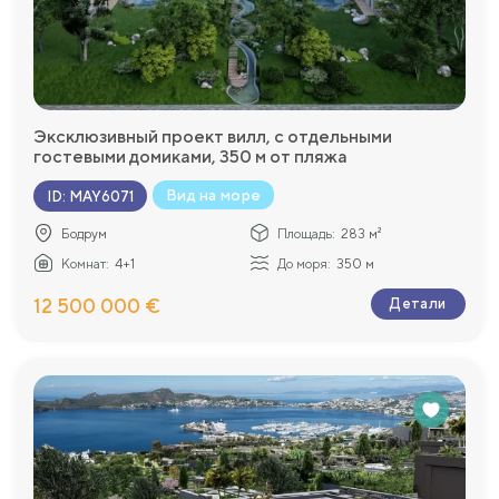
Эксклюзивный проект вилл, с отдельными
гостевыми домиками, 350 м от пляжа
Вид на море
ID
:
MAY6071
Бодрум
Площадь:
283 м²
Комнат:
4+1
До моря:
350 м
12 500 000 €
Детали