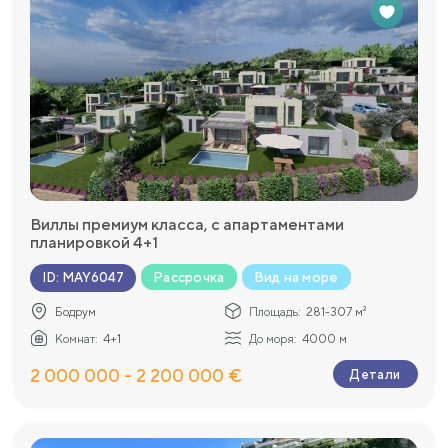
Виллы премиум класса, с апартаментами
планировкой 4+1
Рассрочка
Вид на море
ID
:
MAY6047
Бодрум
Площадь:
281-307 м²
Комнат:
4+1
До моря:
4000 м
2 000 000 - 2 200 000 €
Детали