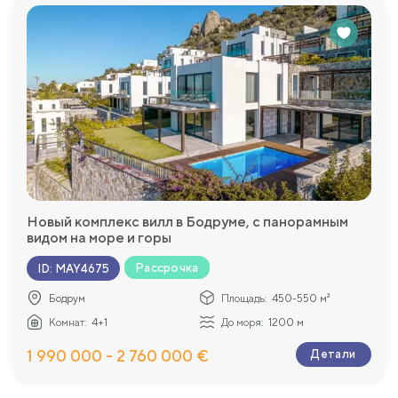
Новый комплекс вилл в Бодруме, с панорамным
видом на море и горы
Рассрочка
ID
:
MAY4675
Бодрум
Площадь:
450-550 м²
Комнат:
4+1
До моря:
1200 м
1 990 000 - 2 760 000 €
Детали