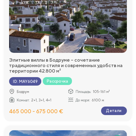
Элитные виллы в Бодруме – сочетание
традиционного стиля и современных удобств на
территории 42.800 м²
Рассрочка
ID
:
MAY6049
Бодрум
Площадь:
105-161 м²
Комнат:
2+1, 3+1, 4+1
До моря:
6100 м
465 000 - 675 000 €
Детали