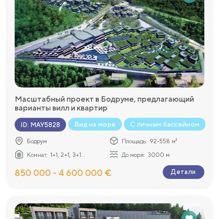
Масштабный проект в Бодруме, предлагающий
варианты вилл и квартир
Вид на море
С личным бассейном
ID
:
MAY5828
Бодрум
Площадь:
92-558 м²
Комнат:
1+1, 2+1, 3+1...
До моря:
3000 м
850 000 - 4 600 000 €
Детали